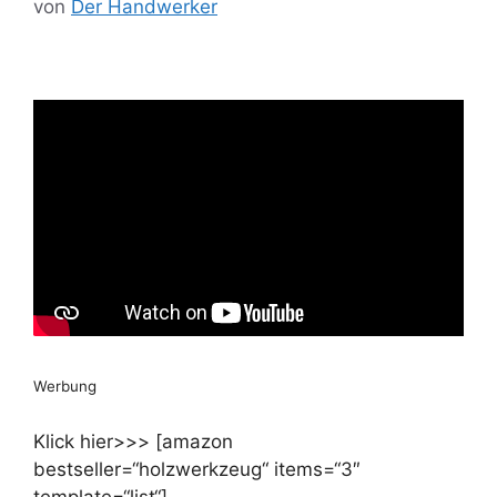
von
Der Handwerker
Werbung
Klick hier>>> [amazon
bestseller=“holzwerkzeug“ items=“3″
template=“list“]