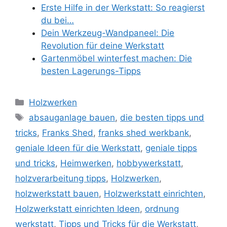
Erste Hilfe in der Werkstatt: So reagierst
du bei…
Dein Werkzeug-Wandpaneel: Die
Revolution für deine Werkstatt
Gartenmöbel winterfest machen: Die
besten Lagerungs-Tipps
Kategorien
Holzwerken
Schlagwörter
absauganlage bauen
,
die besten tipps und
tricks
,
Franks Shed
,
franks shed werkbank
,
geniale Ideen für die Werkstatt
,
geniale tipps
und tricks
,
Heimwerken
,
hobbywerkstatt
,
holzverarbeitung tipps
,
Holzwerken
,
holzwerkstatt bauen
,
Holzwerkstatt einrichten
,
Holzwerkstatt einrichten Ideen
,
ordnung
werkstatt
,
Tipps und Tricks für die Werkstatt
,