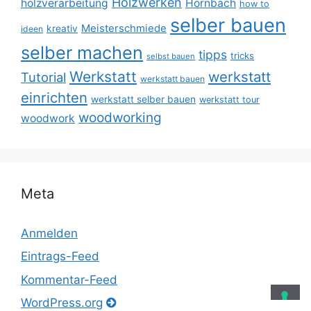
Holzwerken
holzverarbeitung
Hornbach
how to
selber bauen
Meisterschmiede
kreativ
ideen
selber machen
tipps
tricks
selbst bauen
Werkstatt
werkstatt
Tutorial
werkstatt bauen
einrichten
werkstatt selber bauen
werkstatt tour
woodworking
woodwork
Meta
Anmelden
Eintrags-Feed
Kommentar-Feed
WordPress.org