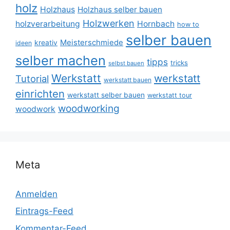
holz
Holzhaus
Holzhaus selber bauen
Holzwerken
holzverarbeitung
Hornbach
how to
selber bauen
Meisterschmiede
kreativ
ideen
selber machen
tipps
tricks
selbst bauen
Werkstatt
werkstatt
Tutorial
werkstatt bauen
einrichten
werkstatt selber bauen
werkstatt tour
woodworking
woodwork
Meta
Anmelden
Eintrags-Feed
Kommentar-Feed