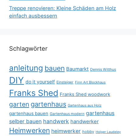
Treppe renovieren: Kleine Schäden am Holz
einfach ausbessern
Schlagwörter
anleitung
bauen
Baumarkt
Dennis Witthus
DIY
do it yourself
Einsteiger
Finn Art Blockhaus
Franks Shed
Franks Shed woodwork
gartenhaus
garten
Gartenhaus aus Holz
gartenhaus
gartenhaus bauen
Gartenhaus modern
selber bauen
handwerk
handwerker
Heimwerken
heimwerker
hobby
Holger Laudeley