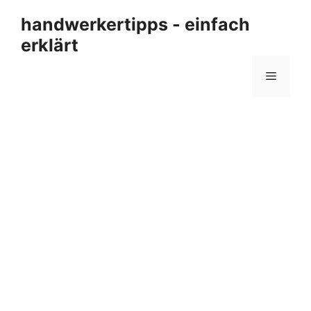
Zum
handwerkertipps - einfach
Inhalt
erklärt
springen
Menü