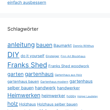
einfach ausbessern
Schlagwörter
anleitung
bauen
Baumarkt
Dennis Witthus
DIY
do it yourself
Einsteiger
Finn Art Blockhaus
Franks Shed
Franks Shed woodwork
gartenhaus
garten
Gartenhaus aus Holz
gartenhaus
gartenhaus bauen
Gartenhaus modern
selber bauen
handwerk
handwerker
Heimwerken
heimwerker
hobby
Holger Laudeley
holz
Holzhaus
Holzhaus selber bauen