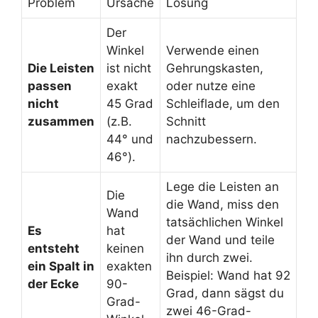
Problem
Ursache
Lösung
Der
Winkel
Verwende einen
Die Leisten
ist nicht
Gehrungskasten,
passen
exakt
oder nutze eine
nicht
45 Grad
Schleiflade, um den
zusammen
(z.B.
Schnitt
44° und
nachzubessern.
46°).
Lege die Leisten an
Die
die Wand, miss den
Wand
tatsächlichen Winkel
Es
hat
der Wand und teile
entsteht
keinen
ihn durch zwei.
ein Spalt in
exakten
Beispiel: Wand hat 92
der Ecke
90-
Grad, dann sägst du
Grad-
zwei 46-Grad-