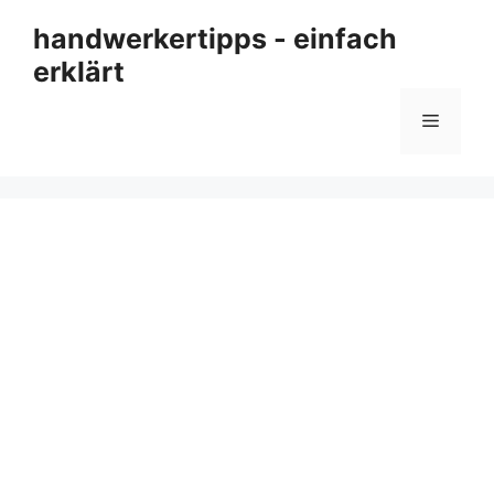
Zum
handwerkertipps - einfach
Inhalt
erklärt
springen
Menü