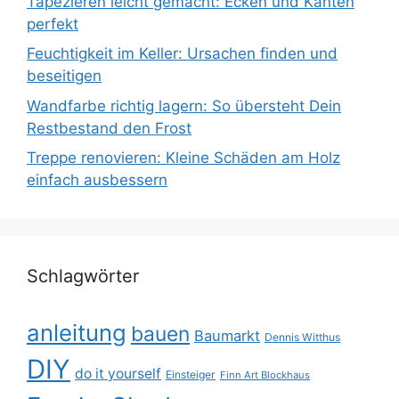
Tapezieren leicht gemacht: Ecken und Kanten
perfekt
Feuchtigkeit im Keller: Ursachen finden und
beseitigen
Wandfarbe richtig lagern: So übersteht Dein
Restbestand den Frost
Treppe renovieren: Kleine Schäden am Holz
einfach ausbessern
Schlagwörter
anleitung
bauen
Baumarkt
Dennis Witthus
DIY
do it yourself
Einsteiger
Finn Art Blockhaus