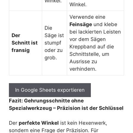
Winkel.
Winkel.
Verwende eine
Feinsäge
und klebe
Die
bei lackierten Leisten
Der
Säge ist
vor dem Sägen
Schnitt ist
stumpf
Kreppband auf die
fransig
oder zu
Schnittstelle, um
grob.
Ausrisse zu
verhindern.
In Google Sheets exportieren
Fazit: Gehrungsschnitte ohne
Spezialwerkzeug – Präzision ist der Schlüssel
Der
perfekte Winkel
ist kein Hexenwerk,
sondern eine Frage der Präzision. Für