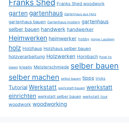
Franks Shed
Franks Shed woodwork
gartenhaus
garten
Gartenhaus aus Holz
gartenhaus
gartenhaus bauen
Gartenhaus modern
selber bauen
handwerk
handwerker
Heimwerken
heimwerker
hobby
Holger Laudeley
holz
Holzhaus
Holzhaus selber bauen
Holzwerken
holzverarbeitung
Hornbach
how to
selber bauen
Meisterschmiede
kreativ
ideen
selber machen
tipps
tricks
selbst bauen
Werkstatt
werkstatt
Tutorial
werkstatt bauen
einrichten
werkstatt selber bauen
werkstatt tour
woodworking
woodwork