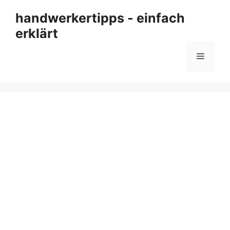
Zum
handwerkertipps - einfach
Inhalt
erklärt
springen
Menü