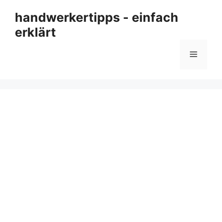
Zum
handwerkertipps - einfach
Inhalt
erklärt
springen
Menü