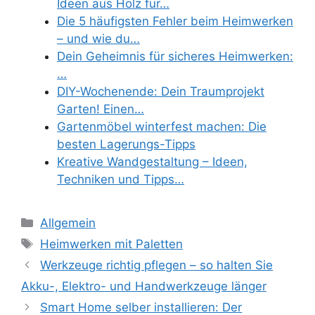
Ideen aus Holz für…
Die 5 häufigsten Fehler beim Heimwerken
– und wie du…
Dein Geheimnis für sicheres Heimwerken:
…
DIY-Wochenende: Dein Traumprojekt
Garten! Einen…
Gartenmöbel winterfest machen: Die
besten Lagerungs-Tipps
Kreative Wandgestaltung – Ideen,
Techniken und Tipps…
Kategorien
Allgemein
Schlagwörter
Heimwerken mit Paletten
Werkzeuge richtig pflegen – so halten Sie
Akku-, Elektro- und Handwerkzeuge länger
Smart Home selber installieren: Der