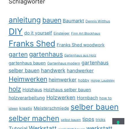
Schlagwörter
anleitung
bauen
Baumarkt
Dennis Witthus
DIY
do it yourself
Einsteiger
Finn Art Blockhaus
Franks Shed
Franks Shed woodwork
gartenhaus
garten
Gartenhaus aus Holz
gartenhaus
gartenhaus bauen
Gartenhaus modern
selber bauen
handwerk
handwerker
Heimwerken
heimwerker
hobby
Holger Laudeley
holz
Holzhaus
Holzhaus selber bauen
Holzwerken
holzverarbeitung
Hornbach
how to
selber bauen
Meisterschmiede
kreativ
ideen
selber machen
tipps
tricks
selbst bauen
Werkstatt
werkstatt
Tutorial