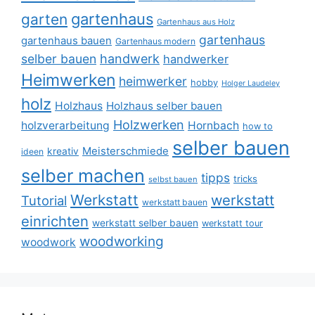
gartenhaus
garten
Gartenhaus aus Holz
gartenhaus
gartenhaus bauen
Gartenhaus modern
selber bauen
handwerk
handwerker
Heimwerken
heimwerker
hobby
Holger Laudeley
holz
Holzhaus
Holzhaus selber bauen
Holzwerken
holzverarbeitung
Hornbach
how to
selber bauen
Meisterschmiede
kreativ
ideen
selber machen
tipps
tricks
selbst bauen
Werkstatt
werkstatt
Tutorial
werkstatt bauen
einrichten
werkstatt selber bauen
werkstatt tour
woodworking
woodwork