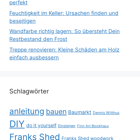
perfekt
Feuchtigkeit im Keller: Ursachen finden und
beseitigen
Wandfarbe richtig lagern: So übersteht Dein
Restbestand den Frost
Treppe renovieren: Kleine Schäden am Holz
einfach ausbessern
Schlagwörter
anleitung
bauen
Baumarkt
Dennis Witthus
DIY
do it yourself
Einsteiger
Finn Art Blockhaus
Franks Shed
Franks Shed woodwork