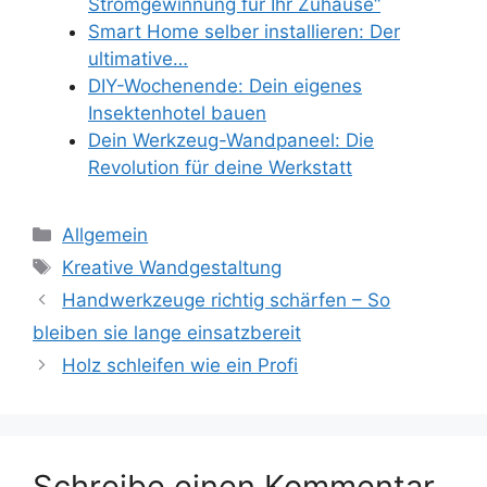
Stromgewinnung für Ihr Zuhause“
Smart Home selber installieren: Der
ultimative…
DIY-Wochenende: Dein eigenes
Insektenhotel bauen
Dein Werkzeug-Wandpaneel: Die
Revolution für deine Werkstatt
Kategorien
Allgemein
Schlagwörter
Kreative Wandgestaltung
Handwerkzeuge richtig schärfen – So
bleiben sie lange einsatzbereit
Holz schleifen wie ein Profi
Schreibe einen Kommentar