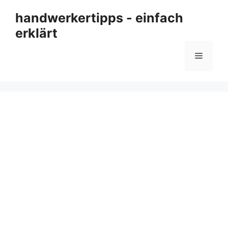
Zum
handwerkertipps - einfach
Inhalt
erklärt
springen
Menü