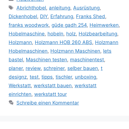
Schlagwörter
Abrichthobel
,
anleitung
,
Ausrüstung
,
Dickenhobel
,
DIY
,
Erfahrung
,
Franks Shed
,
franks woodwork
,
güde gadh 254
,
Heimwerken
,
Hobelmaschine
,
hobeln
,
holz
,
Holzbearbeitung
,
Holzmann
,
Holzmann HOB 260 ABS
,
Holzmann
Hobelmaschinen
,
Holzmann Maschinen
,
lets
bastel
,
Maschinen testen
,
maschinentest
,
planer
,
review
,
schreiner
,
selber bauen
,
t
designz
,
test
,
tipps
,
tischler
,
unboxing
,
Werkstatt
,
werkstatt bauen
,
werkstatt
einrichten
,
werkstatt tour
Schreibe einen Kommentar