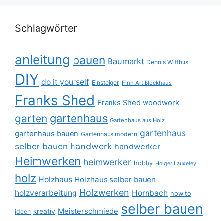
Schlagwörter
anleitung
bauen
Baumarkt
Dennis Witthus
DIY
do it yourself
Einsteiger
Finn Art Blockhaus
Franks Shed
Franks Shed woodwork
gartenhaus
garten
Gartenhaus aus Holz
gartenhaus
gartenhaus bauen
Gartenhaus modern
selber bauen
handwerk
handwerker
Heimwerken
heimwerker
hobby
Holger Laudeley
holz
Holzhaus
Holzhaus selber bauen
Holzwerken
holzverarbeitung
Hornbach
how to
selber bauen
Meisterschmiede
kreativ
ideen