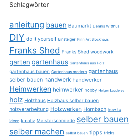
Schlagwörter
anleitung
bauen
Baumarkt
Dennis Witthus
DIY
do it yourself
Einsteiger
Finn Art Blockhaus
Franks Shed
Franks Shed woodwork
gartenhaus
garten
Gartenhaus aus Holz
gartenhaus
gartenhaus bauen
Gartenhaus modern
selber bauen
handwerk
handwerker
Heimwerken
heimwerker
hobby
Holger Laudeley
holz
Holzhaus
Holzhaus selber bauen
Holzwerken
holzverarbeitung
Hornbach
how to
selber bauen
Meisterschmiede
kreativ
ideen
selber machen
tipps
tricks
selbst bauen