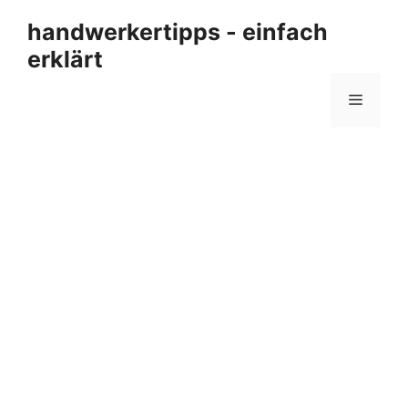
Zum
handwerkertipps - einfach
Inhalt
erklärt
springen
Menü