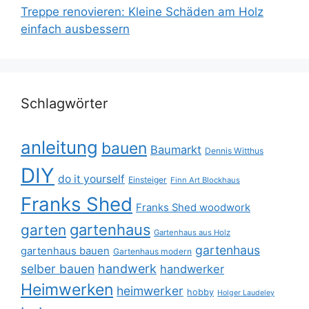
Treppe renovieren: Kleine Schäden am Holz
einfach ausbessern
Schlagwörter
anleitung
bauen
Baumarkt
Dennis Witthus
DIY
do it yourself
Einsteiger
Finn Art Blockhaus
Franks Shed
Franks Shed woodwork
gartenhaus
garten
Gartenhaus aus Holz
gartenhaus
gartenhaus bauen
Gartenhaus modern
selber bauen
handwerk
handwerker
Heimwerken
heimwerker
hobby
Holger Laudeley