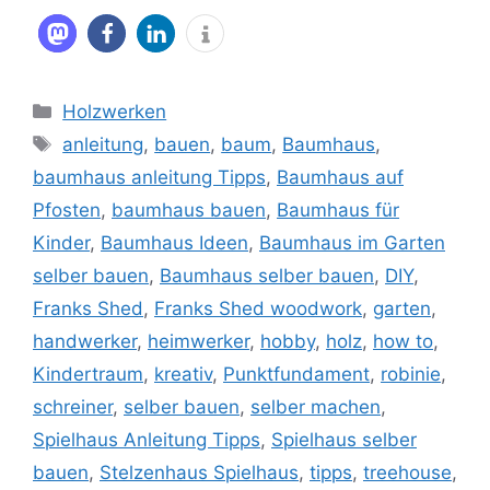
Kategorien
Holzwerken
Schlagwörter
anleitung
,
bauen
,
baum
,
Baumhaus
,
baumhaus anleitung Tipps
,
Baumhaus auf
Pfosten
,
baumhaus bauen
,
Baumhaus für
Kinder
,
Baumhaus Ideen
,
Baumhaus im Garten
selber bauen
,
Baumhaus selber bauen
,
DIY
,
Franks Shed
,
Franks Shed woodwork
,
garten
,
handwerker
,
heimwerker
,
hobby
,
holz
,
how to
,
Kindertraum
,
kreativ
,
Punktfundament
,
robinie
,
schreiner
,
selber bauen
,
selber machen
,
Spielhaus Anleitung Tipps
,
Spielhaus selber
bauen
,
Stelzenhaus Spielhaus
,
tipps
,
treehouse
,