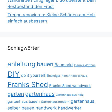
Wandfarbe richtig lagern: So übersteht Dein
Restbestand den Frost
Treppe renovieren: Kleine Schäden am Holz
einfach ausbessern
Schlagwörter
anleitung
bauen
Baumarkt
Dennis Witthus
DIY
do it yourself
Einsteiger
Finn Art Blockhaus
Franks Shed
Franks Shed woodwork
gartenhaus
garten
Gartenhaus aus Holz
gartenhaus
gartenhaus bauen
Gartenhaus modern
selber bauen
handwerk
handwerker