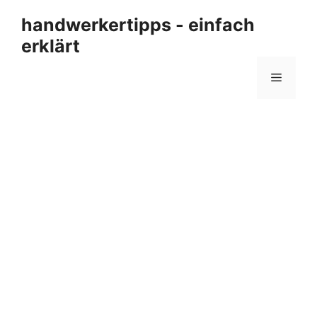
Zum
handwerkertipps - einfach
Inhalt
erklärt
springen
Menü