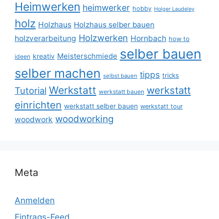
Heimwerken
heimwerker
hobby
Holger Laudeley
holz
Holzhaus
Holzhaus selber bauen
Holzwerken
holzverarbeitung
Hornbach
how to
selber bauen
Meisterschmiede
kreativ
ideen
selber machen
tipps
tricks
selbst bauen
Werkstatt
werkstatt
Tutorial
werkstatt bauen
einrichten
werkstatt selber bauen
werkstatt tour
woodworking
woodwork
Meta
Anmelden
Eintrags-Feed