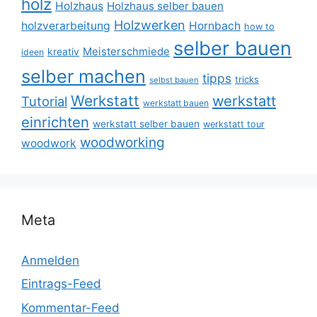
holz
Holzhaus
Holzhaus selber bauen
Holzwerken
holzverarbeitung
Hornbach
how to
selber bauen
Meisterschmiede
kreativ
ideen
selber machen
tipps
tricks
selbst bauen
Werkstatt
werkstatt
Tutorial
werkstatt bauen
einrichten
werkstatt selber bauen
werkstatt tour
woodworking
woodwork
Meta
Anmelden
Eintrags-Feed
Kommentar-Feed