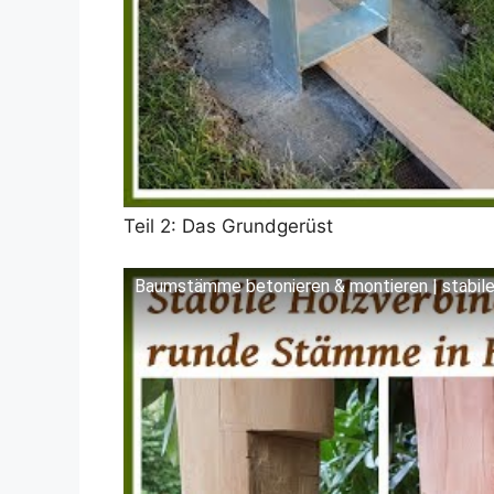
Teil 2: Das Grundgerüst
Baumstämme betonieren & montieren | stabile
Dieses Video auf YouTube ansehen