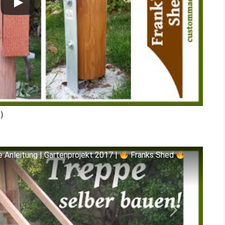
)
 Anleitung | Gartenprojekt 2017 |
Franks Shed