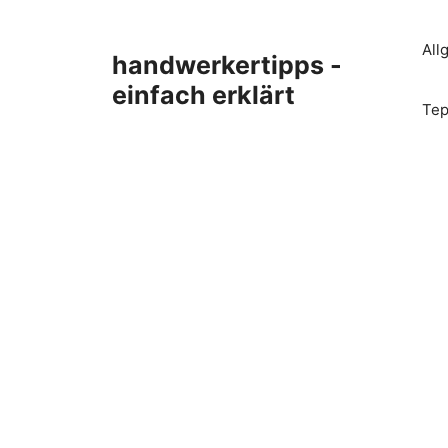
Zum
Inhalt
All
handwerkertipps -
springen
einfach erklärt
Tep