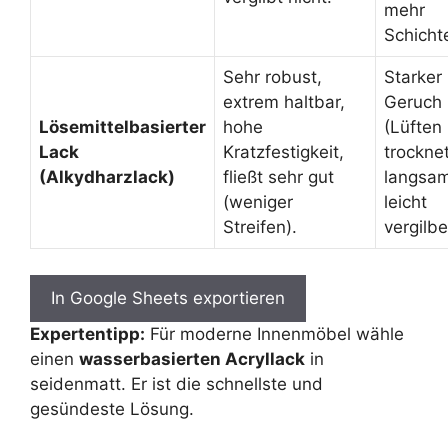
mehr
Schicht
Sehr robust,
Starker
extrem haltbar,
Geruch
Lösemittelbasierter
hohe
(Lüften 
Lack
Kratzfestigkeit,
trockne
(Alkydharzlack)
fließt sehr gut
langsam
(weniger
leicht
Streifen).
vergilbe
In Google Sheets exportieren
Expertentipp:
Für moderne Innenmöbel wähle
einen
wasserbasierten Acryllack
in
seidenmatt. Er ist die schnellste und
gesündeste Lösung.