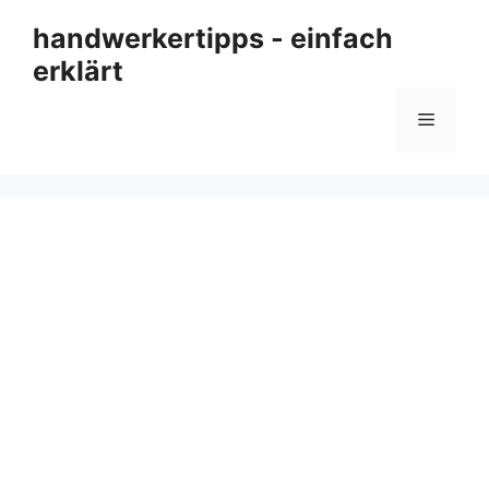
Zum
handwerkertipps - einfach
Inhalt
erklärt
springen
Menü