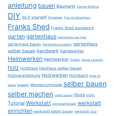
anleitung
bauen
Baumarkt
Dennis Witthus
DIY
do it yourself
Einsteiger
Finn Art Blockhaus
Franks Shed
Franks Shed woodwork
gartenhaus
garten
Gartenhaus aus Holz
gartenhaus
gartenhaus bauen
Gartenhaus modern
selber bauen
handwerk
handwerker
Heimwerken
heimwerker
hobby
Holger Laudeley
holz
Holzhaus
Holzhaus selber bauen
Holzwerken
holzverarbeitung
Hornbach
how to
selber bauen
Meisterschmiede
kreativ
ideen
selber machen
tipps
tricks
selbst bauen
Werkstatt
werkstatt
Tutorial
werkstatt bauen
einrichten
werkstatt selber bauen
werkstatt tour