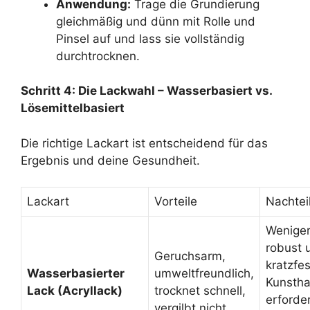
Anwendung:
Trage die Grundierung
gleichmäßig und dünn mit Rolle und
Pinsel auf und lass sie vollständig
durchtrocknen.
Schritt 4: Die Lackwahl – Wasserbasiert vs.
Lösemittelbasiert
Die richtige Lackart ist entscheidend für das
Ergebnis und deine Gesundheit.
Lackart
Vorteile
Nachtei
Wenige
robust 
Geruchsarm,
kratzfes
Wasserbasierter
umweltfreundlich,
Kunstha
Lack (Acryllack)
trocknet schnell,
erforder
vergilbt nicht.