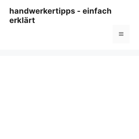
Zum
handwerkertipps - einfach
Inhalt
erklärt
springen
Menü