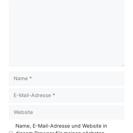
Kommentar
Name
E-
Mail-
Adresse
Website
Name, E-Mail-Adresse und Website in