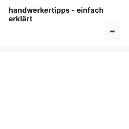
Zum
handwerkertipps - einfach
Inhalt
erklärt
springen
Menü