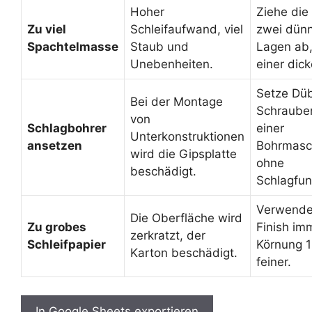
Hoher
Ziehe die
Zu viel
Schleifaufwand, viel
zwei dün
Spachtelmasse
Staub und
Lagen ab,
Unebenheiten.
einer dick
Setze Düb
Bei der Montage
Schrauben
von
Schlagbohrer
einer
Unterkonstruktionen
ansetzen
Bohrmasc
wird die Gipsplatte
ohne
beschädigt.
Schlagfun
Verwend
Die Oberfläche wird
Zu grobes
Finish im
zerkratzt, der
Schleifpapier
Körnung 1
Karton beschädigt.
feiner.
In Google Sheets exportieren