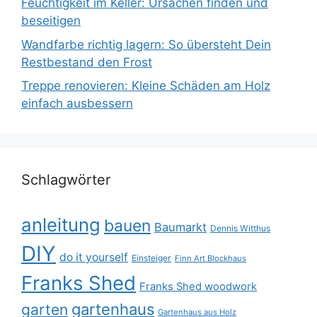
Feuchtigkeit im Keller: Ursachen finden und
beseitigen
Wandfarbe richtig lagern: So übersteht Dein
Restbestand den Frost
Treppe renovieren: Kleine Schäden am Holz
einfach ausbessern
Schlagwörter
anleitung
bauen
Baumarkt
Dennis Witthus
DIY
do it yourself
Einsteiger
Finn Art Blockhaus
Franks Shed
Franks Shed woodwork
gartenhaus
garten
Gartenhaus aus Holz