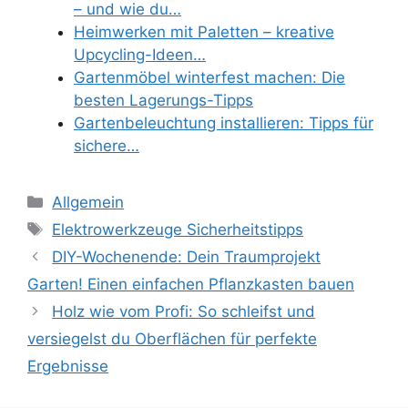
– und wie du…
Heimwerken mit Paletten – kreative
Upcycling-Ideen…
Gartenmöbel winterfest machen: Die
besten Lagerungs-Tipps
Gartenbeleuchtung installieren: Tipps für
sichere…
Kategorien
Allgemein
Schlagwörter
Elektrowerkzeuge Sicherheitstipps
DIY-Wochenende: Dein Traumprojekt
Garten! Einen einfachen Pflanzkasten bauen
Holz wie vom Profi: So schleifst und
versiegelst du Oberflächen für perfekte
Ergebnisse