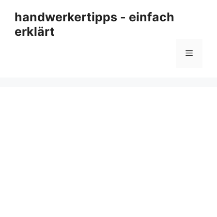
Zum
handwerkertipps - einfach
Inhalt
erklärt
springen
Menü