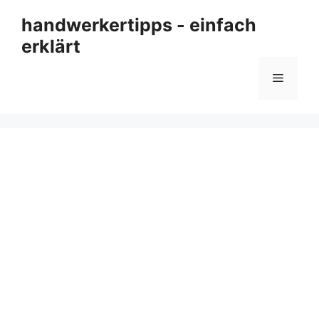
Zum
handwerkertipps - einfach
Inhalt
erklärt
springen
Menü