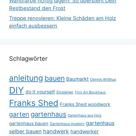
Wandfarbe richtig lagern: So übersteht Dein
Restbestand den Frost
Treppe renovieren: Kleine Schäden am Holz
einfach ausbessern
Schlagwörter
anleitung
bauen
Baumarkt
Dennis Witthus
DIY
do it yourself
Einsteiger
Finn Art Blockhaus
Franks Shed
Franks Shed woodwork
gartenhaus
garten
Gartenhaus aus Holz
gartenhaus
gartenhaus bauen
Gartenhaus modern
selber bauen
handwerk
handwerker