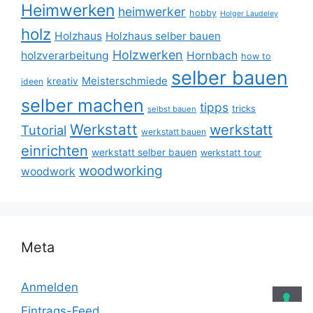
Heimwerken
heimwerker
hobby
Holger Laudeley
holz
Holzhaus
Holzhaus selber bauen
Holzwerken
holzverarbeitung
Hornbach
how to
selber bauen
Meisterschmiede
kreativ
ideen
selber machen
tipps
tricks
selbst bauen
Werkstatt
werkstatt
Tutorial
werkstatt bauen
einrichten
werkstatt selber bauen
werkstatt tour
woodworking
woodwork
Meta
Anmelden
Eintrags-Feed