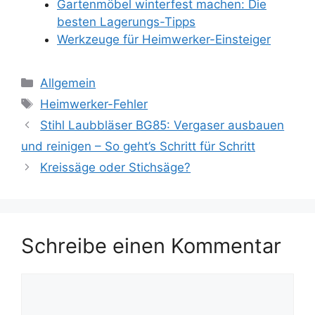
Gartenmöbel winterfest machen: Die
besten Lagerungs-Tipps
Werkzeuge für Heimwerker-Einsteiger
Kategorien
Allgemein
Schlagwörter
Heimwerker-Fehler
Stihl Laubbläser BG85: Vergaser ausbauen
und reinigen – So geht’s Schritt für Schritt
Kreissäge oder Stichsäge?
Schreibe einen Kommentar
Kommentar