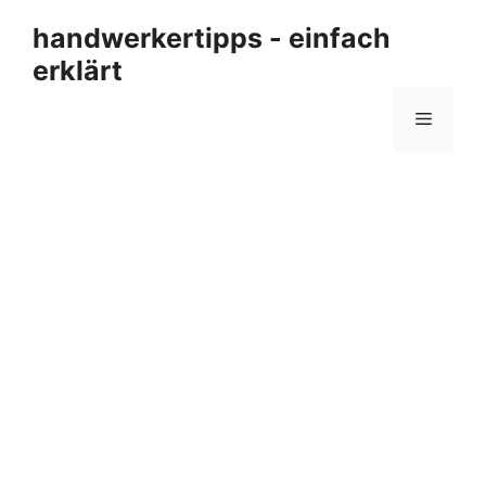
Zum
handwerkertipps - einfach
Inhalt
erklärt
springen
Menü