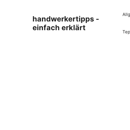
Zum
Inhalt
All
handwerkertipps -
springen
einfach erklärt
Tep