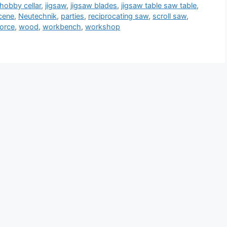
hobby cellar
,
jigsaw
,
jigsaw blades
,
jigsaw table saw table
,
scene
,
Neutechnik
,
parties
,
reciprocating saw
,
scroll saw
,
force
,
wood
,
workbench
,
workshop