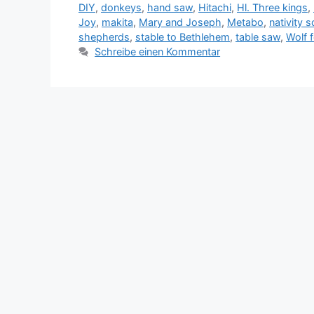
DIY
,
donkeys
,
hand saw
,
Hitachi
,
Hl. Three kings
,
Joy
,
makita
,
Mary and Joseph
,
Metabo
,
nativity 
shepherds
,
stable to Bethlehem
,
table saw
,
Wolf 
Schreibe einen Kommentar