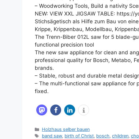
– Woodworking Tools, Build a nativity Sce
NEW: VIEW XXL JIGSAW TABLE: https://
Stichsägetisch als Hilfe zum Bau von ein
Krippe, Krippenbau, Modellbau, Krippenb
The Trenn-Biber 012L saw for 5 blade-guid
functional precision tool
The new saw appliance for clean and an
professional quality for Bosch, Metabo, Fe
brands.
– Stable, robust and durable metal desig
– The multi-functional saw appliance for 
fixed.
Kategorien
Holzhaus selber bauen
Schlagwörter
band saw
,
birth of Christ
,
bosch
,
children
,
cho