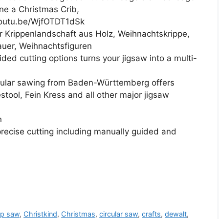
ne a Christmas Crib,
youtu.be/WjfOTDT1dSk
er Krippenlandschaft aus Holz, Weihnachtskrippe,
auer, Weihnachtsfiguren
ed cutting options turns your jigsaw into a multi-
gular sawing from Baden-Württemberg offers
stool, Fein Kress and all other major jigsaw
n
precise cutting including manually guided and
p saw
,
Christkind
,
Christmas
,
circular saw
,
crafts
,
dewalt
,