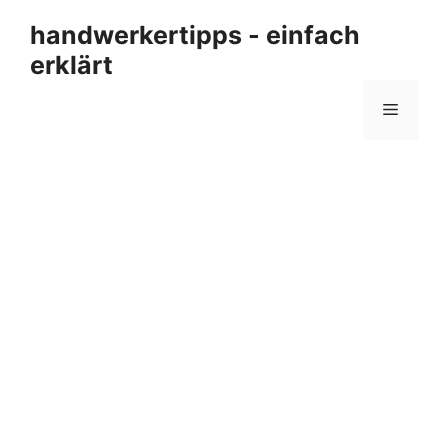
Zum
handwerkertipps - einfach
Inhalt
erklärt
springen
Menü