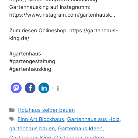
Gartenhausking auf Instagramm:
https://www.instagram.com/gartenhausk…
Zum riesen Onlineshop: https://gartenhaus-
king.de/
#gartenhaus
#gartengestaltung
#gartenhausking
Kategorien
Holzhaus selber bauen
Schlagwörter
Finn Art Blockhaus
,
Gartenhaus aus Holz
,
gartenhaus bauen
,
Gartenhaus Ideen
,
Gartenhaus King
,
Gartenhaus modern
,