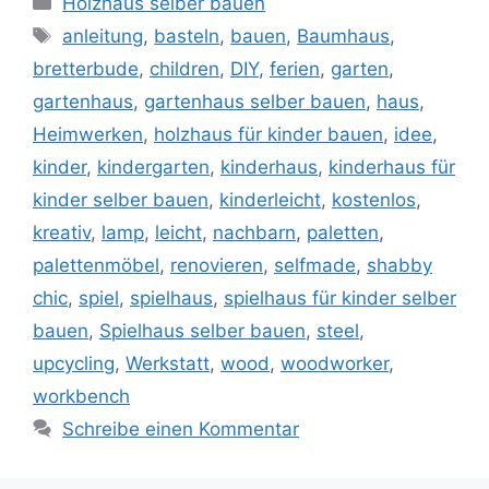
Holzhaus selber bauen
Schlagwörter
anleitung
,
basteln
,
bauen
,
Baumhaus
,
bretterbude
,
children
,
DIY
,
ferien
,
garten
,
gartenhaus
,
gartenhaus selber bauen
,
haus
,
Heimwerken
,
holzhaus für kinder bauen
,
idee
,
kinder
,
kindergarten
,
kinderhaus
,
kinderhaus für
kinder selber bauen
,
kinderleicht
,
kostenlos
,
kreativ
,
lamp
,
leicht
,
nachbarn
,
paletten
,
palettenmöbel
,
renovieren
,
selfmade
,
shabby
chic
,
spiel
,
spielhaus
,
spielhaus für kinder selber
bauen
,
Spielhaus selber bauen
,
steel
,
upcycling
,
Werkstatt
,
wood
,
woodworker
,
workbench
Schreibe einen Kommentar