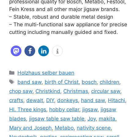
professional quality for Bosch, Metabo, Festool,
Fein Kress and all other major jigsaw brands.
– Stable, robust and durable metal design
– The multi-functional saw appliance for precise
cutting including manually guided and fixed.
Kategorien
Holzhaus selber bauen
Schlagwörter
band saw
,
birth of Christ
,
bosch
,
children
,
chop saw
,
Christkind
,
Christmas
,
circular saw
,
crafts
,
dewalt
,
DIY
,
donkeys
,
hand saw
,
Hitachi
,
Hl. Three kings
,
hobby cellar
,
jigsaw
,
jigsaw
blades
,
jigsaw table saw table
,
Joy
,
makita
,
Mary and Joseph
,
Metabo
,
nativity scene
,
Neutechnik
,
parties
,
reciprocating saw
,
scroll