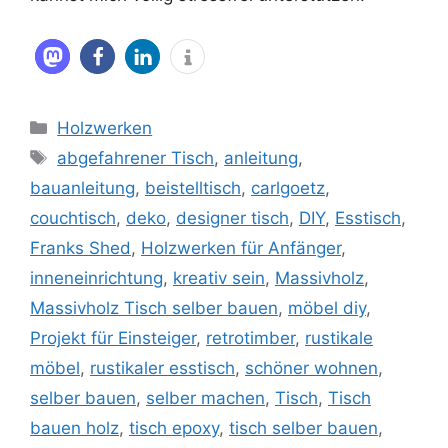
Kategorien
Holzwerken
Schlagwörter
abgefahrener Tisch
,
anleitung
,
bauanleitung
,
beistelltisch
,
carlgoetz
,
couchtisch
,
deko
,
designer tisch
,
DIY
,
Esstisch
,
Franks Shed
,
Holzwerken für Anfänger
,
inneneinrichtung
,
kreativ sein
,
Massivholz
,
Massivholz Tisch selber bauen
,
möbel diy
,
Projekt für Einsteiger
,
retrotimber
,
rustikale
möbel
,
rustikaler esstisch
,
schöner wohnen
,
selber bauen
,
selber machen
,
Tisch
,
Tisch
bauen holz
,
tisch epoxy
,
tisch selber bauen
,