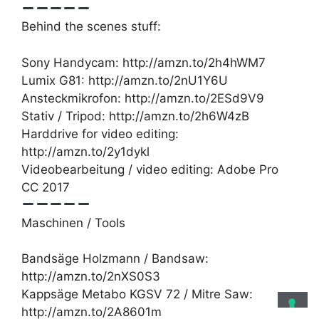
Behind the scenes stuff:
Sony Handycam: http://amzn.to/2h4hWM7
Lumix G81: http://amzn.to/2nU1Y6U
Ansteckmikrofon: http://amzn.to/2ESd9V9
Stativ / Tripod: http://amzn.to/2h6W4zB
Harddrive for video editing:
http://amzn.to/2y1dykl
Videobearbeitung / video editing: Adobe Pro
CC 2017
Maschinen / Tools
Bandsäge Holzmann / Bandsaw:
http://amzn.to/2nXS0S3
Kappsäge Metabo KGSV 72 / Mitre Saw:
http://amzn.to/2A8601m