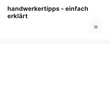
Zum
handwerkertipps - einfach
Inhalt
erklärt
springen
Menü