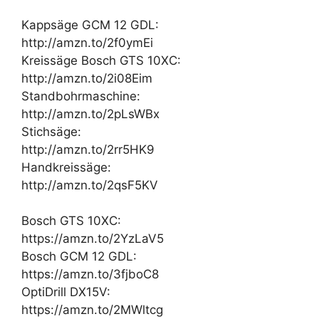
Kappsäge GCM 12 GDL:
http://amzn.to/2f0ymEi
Kreissäge Bosch GTS 10XC:
http://amzn.to/2i08Eim
Standbohrmaschine:
http://amzn.to/2pLsWBx
Stichsäge:
http://amzn.to/2rr5HK9
Handkreissäge:
http://amzn.to/2qsF5KV
Bosch GTS 10XC:
https://amzn.to/2YzLaV5
Bosch GCM 12 GDL:
https://amzn.to/3fjboC8
OptiDrill DX15V:
https://amzn.to/2MWltcg