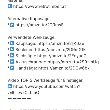
Material:
https://www.retrotimber.at
Alternative Kappsäge:
*
https://amzn.to/2DRmsFl
Verwendete Werkzeuge:
*
Kappsäge: https://amzn.to/2IjK0Ze
*
Schleifer: https://amzn.to/2DRmGfF
*
Stichsäge: https://amzn.to/2EeyaeG
*
Akkuschrauber: https://amzn.to/2S9zmUq
*
Handsäge: https://amzn.to/2DQw6bx
Video TOP 5 Werkzeuge für Einsteiger:
https://www.youtube.com/watch?
v=IhILwzCLLmQ