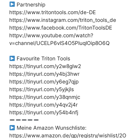
Partnership
https://www.tritontools.com/de-DE
https://www.instagram.com/triton_tools_de
https://www.facebook.com/TritonToolsDE
httpv://www.youtube.com/watch?
v=channel/UCELP6vIS4O5PIuqIOip8O6Q
Favourite Triton Tools
https://tinyurl.com/y2w8glw2
https://tinyurl.com/y4bj3hwr
https://tinyurl.com/y6eg7qjp
https://tinyurl.com/y5yjkjls
https://tinyurl.com/y38qnmjc
https://tinyurl.com/y4qv2j4r
https://tinyurl.com/y54b4nfj
Meine Amazon Wunschliste:
https://www.amazon.de/gp/registry/wishlist/2O