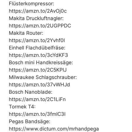
Flüsterkompressor:
https://amzn.to/2AvOj0c
Makita Druckluftnagler:
https://amzn.to/2UGPPDC
Makita Router:
https://amzn.to/2Yvhf0l
Einhell Flachdübelfräse:
https://amzn.to/3cYdKF3
Bosch mini Handkreissäge:
https://amzn.to/2C5KPlJ
Milwaukee Schlagschrauber:
https://amzn.to/37vWHJd
Bosch Nanoblade:
https://amzn.to/2C1LiFn
Tormek T4:
https://amzn.to/3fmIC3I
Pegas Bandsäge:
https://www.dictum.com/mrhandpega