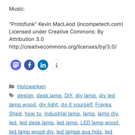
Music:
"Protofunk" Kevin MacLeod (incompetech.com)
Licensed under Creative Commons: By
Attribution 3.0
http://creativecommons.org/licenses/by/3.0/
Kategorien
Holzwerken
Schlagwörter
design
,
desk lamp
,
DIY
,
diy lamp
,
diy led
lamp wood
,
diy light
,
do it yourself
,
Franks
Shed
,
how to
,
industrial lamp
,
lamp
,
lamp diy
,
led
,
led desk lamp
,
led lamp
,
LED lamp wood
,
led lamp wood diy
,
led lampe aus holz
,
led