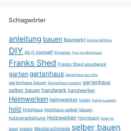
Schlagwörter
anleitung
bauen
Baumarkt
Dennis Witthus
DIY
do it yourself
Einsteiger
Finn Art Blockhaus
Franks Shed
Franks Shed woodwork
gartenhaus
garten
Gartenhaus aus Holz
gartenhaus
gartenhaus bauen
Gartenhaus modern
selber bauen
handwerk
handwerker
Heimwerken
heimwerker
hobby
Holger Laudeley
holz
Holzhaus
Holzhaus selber bauen
Holzwerken
holzverarbeitung
Hornbach
how to
selber bauen
Meisterschmiede
kreativ
ideen