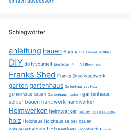
einfach ausbessern
Schlagwörter
anleitung
bauen
Baumarkt
Dennis Witthus
DIY
do it yourself
Einsteiger
Finn Art Blockhaus
Franks Shed
Franks Shed woodwork
gartenhaus
garten
Gartenhaus aus Holz
gartenhaus
gartenhaus bauen
Gartenhaus modern
selber bauen
handwerk
handwerker
Heimwerken
heimwerker
hobby
Holger Laudeley
holz
Holzhaus
Holzhaus selber bauen
Holzwerken
holzverarbeitung
Hornbach
how to