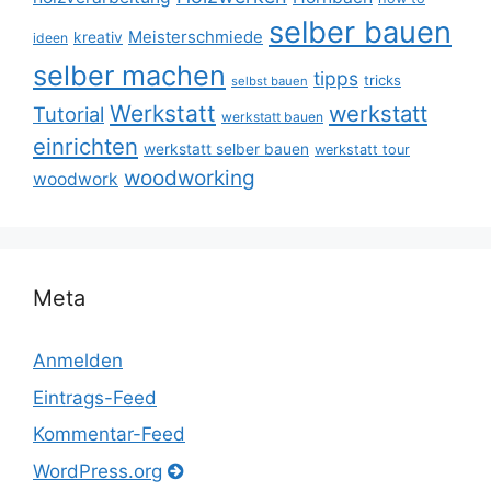
selber bauen
Meisterschmiede
kreativ
ideen
selber machen
tipps
tricks
selbst bauen
Werkstatt
werkstatt
Tutorial
werkstatt bauen
einrichten
werkstatt selber bauen
werkstatt tour
woodworking
woodwork
Meta
Anmelden
Eintrags-Feed
Kommentar-Feed
WordPress.org