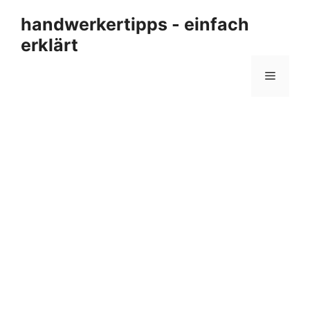
Zum
handwerkertipps - einfach
Inhalt
erklärt
springen
Menü