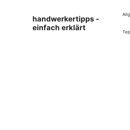
Zum
Inhalt
All
handwerkertipps -
springen
einfach erklärt
Tep