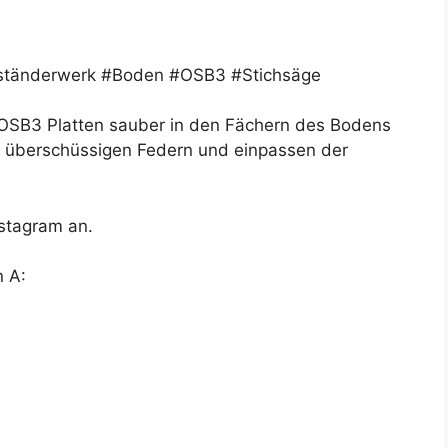
ständerwerk #Boden #OSB3 #Stichsäge
n OSB3 Platten sauber in den Fächern des Bodens
r überschüssigen Federn und einpassen der
nstagram an.
n A: