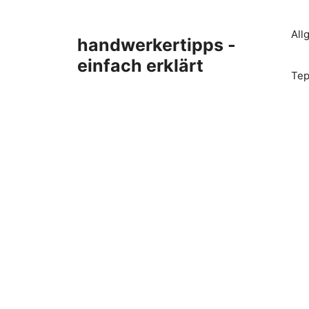
Zum
Inhalt
All
handwerkertipps -
springen
einfach erklärt
Tep