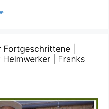
äge
 Fortgeschrittene |
r Heimwerker | Franks