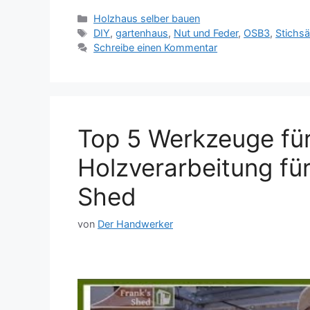
Kategorien
Holzhaus selber bauen
Schlagwörter
DIY
,
gartenhaus
,
Nut und Feder
,
OSB3
,
Stichs
Schreibe einen Kommentar
Top 5 Werkzeuge für
Holzverarbeitung fü
Shed
von
Der Handwerker