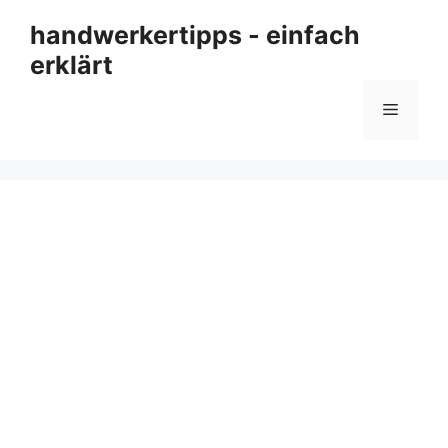
Zum
handwerkertipps - einfach
Inhalt
erklärt
springen
Menü