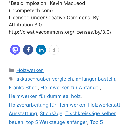
"Basic Implosion" Kevin MacLeod
(incompetech.com)
Licensed under Creative Commons: By
Attribution 3.0
http://creativecommons.org/licenses/by/3.0/
Kategorien
Holzwerken
Schlagwörter
akkuschrauber vergleich
,
anfänger basteln
,
Franks Shed
,
Heimwerken für Anfänger
,
Heimwerken für dummies
,
holz
,
Holzverarbeitung für Heimwerker
,
Holzwerkstatt
Ausstattung
,
Stichsäge
,
Tischkreissäge selber
bauen
,
top 5 Werkzeuge anfänger
,
Top 5