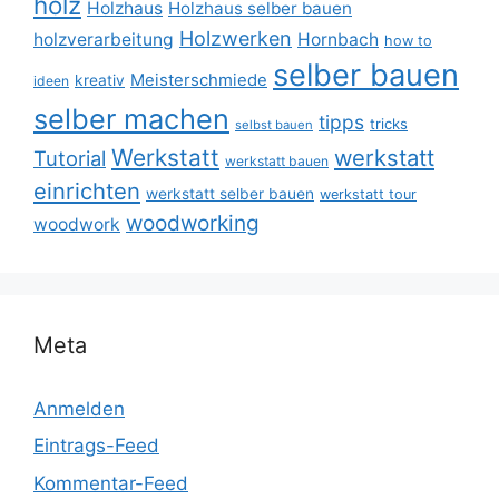
holz
Holzhaus
Holzhaus selber bauen
Holzwerken
holzverarbeitung
Hornbach
how to
selber bauen
Meisterschmiede
kreativ
ideen
selber machen
tipps
tricks
selbst bauen
Werkstatt
werkstatt
Tutorial
werkstatt bauen
einrichten
werkstatt selber bauen
werkstatt tour
woodworking
woodwork
Meta
Anmelden
Eintrags-Feed
Kommentar-Feed