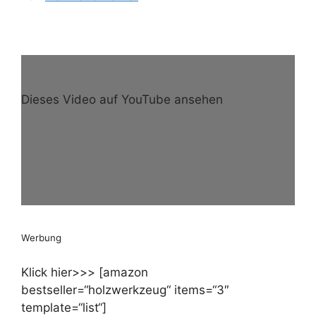
Dieses Video auf YouTube ansehen
Werbung
Klick hier>>> [amazon
bestseller=“holzwerkzeug“ items=“3″
template=“list“]