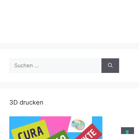
Suche
nach:
3D drucken