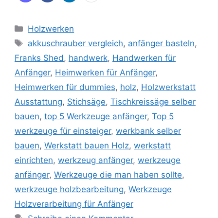
Kategorien
Holzwerken
Schlagwörter
akkuschrauber vergleich
,
anfänger basteln
,
Franks Shed
,
handwerk
,
Handwerken für
Anfänger
,
Heimwerken für Anfänger
,
Heimwerken für dummies
,
holz
,
Holzwerkstatt
Ausstattung
,
Stichsäge
,
Tischkreissäge selber
bauen
,
top 5 Werkzeuge anfänger
,
Top 5
werkzeuge für einsteiger
,
werkbank selber
bauen
,
Werkstatt bauen Holz
,
werkstatt
einrichten
,
werkzeug anfänger
,
werkzeuge
anfänger
,
Werkzeuge die man haben sollte
,
werkzeuge holzbearbeitung
,
Werkzeuge
Holzverarbeitung für Anfänger