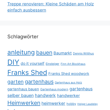
Treppe renovieren: Kleine Schäden am Holz
einfach ausbessern
Schlagwörter
anleitung
bauen
Baumarkt
Dennis Witthus
DIY
do it yourself
Einsteiger
Finn Art Blockhaus
Franks Shed
Franks Shed woodwork
gartenhaus
garten
Gartenhaus aus Holz
gartenhaus
gartenhaus bauen
Gartenhaus modern
selber bauen
handwerk
handwerker
Heimwerken
heimwerker
hobby
Holger Laudeley