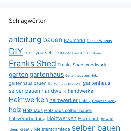
Schlagwörter
anleitung
bauen
Baumarkt
Dennis Witthus
DIY
do it yourself
Einsteiger
Finn Art Blockhaus
Franks Shed
Franks Shed woodwork
gartenhaus
garten
Gartenhaus aus Holz
gartenhaus
gartenhaus bauen
Gartenhaus modern
selber bauen
handwerk
handwerker
Heimwerken
heimwerker
hobby
Holger Laudeley
holz
Holzhaus
Holzhaus selber bauen
Holzwerken
holzverarbeitung
Hornbach
how to
selber bauen
Meisterschmiede
kreativ
ideen