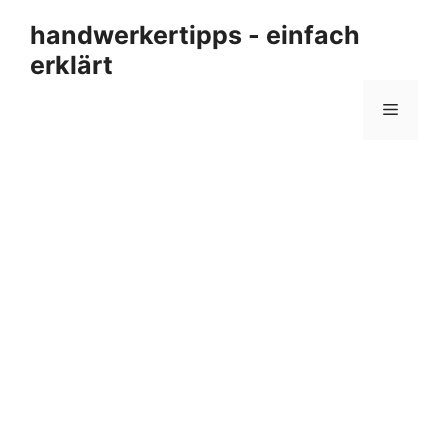
Zum
handwerkertipps - einfach
Inhalt
erklärt
springen
Menü