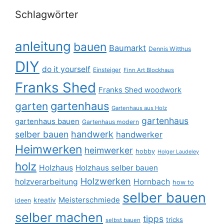
Schlagwörter
anleitung
bauen
Baumarkt
Dennis Witthus
DIY
do it yourself
Einsteiger
Finn Art Blockhaus
Franks Shed
Franks Shed woodwork
gartenhaus
garten
Gartenhaus aus Holz
gartenhaus
gartenhaus bauen
Gartenhaus modern
selber bauen
handwerk
handwerker
Heimwerken
heimwerker
hobby
Holger Laudeley
holz
Holzhaus
Holzhaus selber bauen
Holzwerken
holzverarbeitung
Hornbach
how to
selber bauen
Meisterschmiede
kreativ
ideen
selber machen
tipps
tricks
selbst bauen