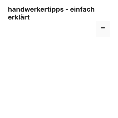
Zum
handwerkertipps - einfach
Inhalt
erklärt
springen
Menü