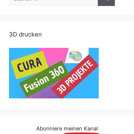
nach:
3D drucken
Abonniere meinen Kanal