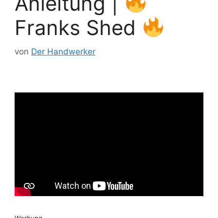
Anleitung |
Franks Shed
von
Der Handwerker