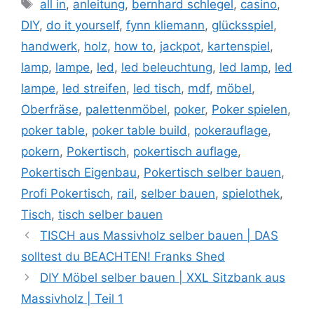
Schlagwörter
all in
,
anleitung
,
bernhard schlegel
,
casino
,
DIY
,
do it yourself
,
fynn kliemann
,
glücksspiel
,
handwerk
,
holz
,
how to
,
jackpot
,
kartenspiel
,
lamp
,
lampe
,
led
,
led beleuchtung
,
led lamp
,
led
lampe
,
led streifen
,
led tisch
,
mdf
,
möbel
,
Oberfräse
,
palettenmöbel
,
poker
,
Poker spielen
,
poker table
,
poker table build
,
pokerauflage
,
pokern
,
Pokertisch
,
pokertisch auflage
,
Pokertisch Eigenbau
,
Pokertisch selber bauen
,
Profi Pokertisch
,
rail
,
selber bauen
,
spielothek
,
Tisch
,
tisch selber bauen
TISCH aus Massivholz selber bauen | DAS
solltest du BEACHTEN! Franks Shed
DIY Möbel selber bauen | XXL Sitzbank aus
Massivholz | Teil 1