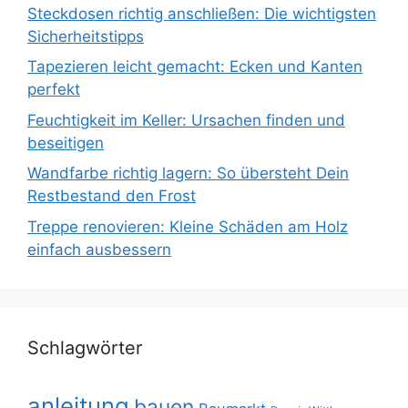
Steckdosen richtig anschließen: Die wichtigsten
Sicherheitstipps
Tapezieren leicht gemacht: Ecken und Kanten
perfekt
Feuchtigkeit im Keller: Ursachen finden und
beseitigen
Wandfarbe richtig lagern: So übersteht Dein
Restbestand den Frost
Treppe renovieren: Kleine Schäden am Holz
einfach ausbessern
Schlagwörter
anleitung
bauen