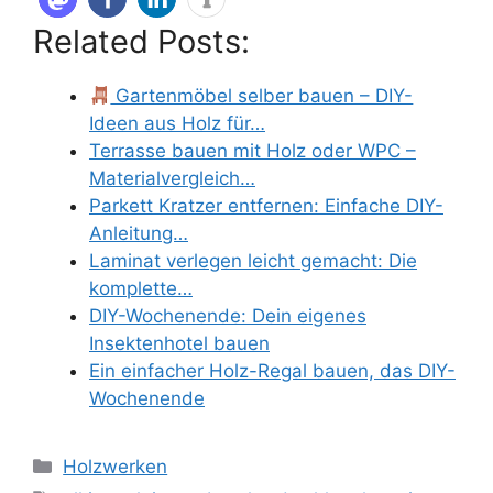
Related Posts:
Gartenmöbel selber bauen – DIY-
Ideen aus Holz für…
Terrasse bauen mit Holz oder WPC –
Materialvergleich…
Parkett Kratzer entfernen: Einfache DIY-
Anleitung…
Laminat verlegen leicht gemacht: Die
komplette…
DIY-Wochenende: Dein eigenes
Insektenhotel bauen
Ein einfacher Holz-Regal bauen, das DIY-
Wochenende
Kategorien
Holzwerken