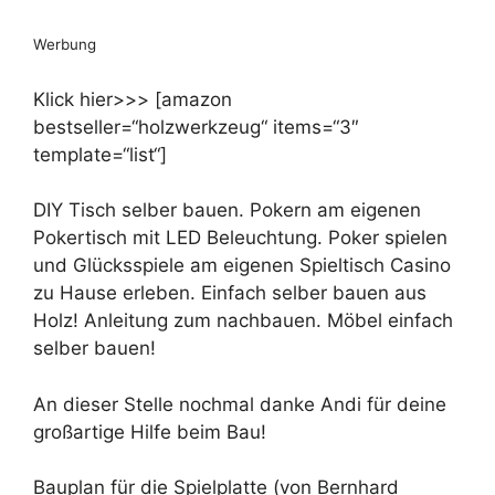
Werbung
Klick hier>>> [amazon
bestseller=“holzwerkzeug“ items=“3″
template=“list“]
DIY Tisch selber bauen. Pokern am eigenen
Pokertisch mit LED Beleuchtung. Poker spielen
und Glücksspiele am eigenen Spieltisch Casino
zu Hause erleben. Einfach selber bauen aus
Holz! Anleitung zum nachbauen. Möbel einfach
selber bauen!
An dieser Stelle nochmal danke Andi für deine
großartige Hilfe beim Bau!
Bauplan für die Spielplatte (von Bernhard