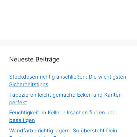
Neueste Beiträge
Steckdosen richtig anschließen: Die wichtigsten
Sicherheitstipps
Tapezieren leicht gemacht: Ecken und Kanten
perfekt
Feuchtigkeit im Keller: Ursachen finden und
beseitigen
Wandfarbe richtig lagern: So übersteht Dein