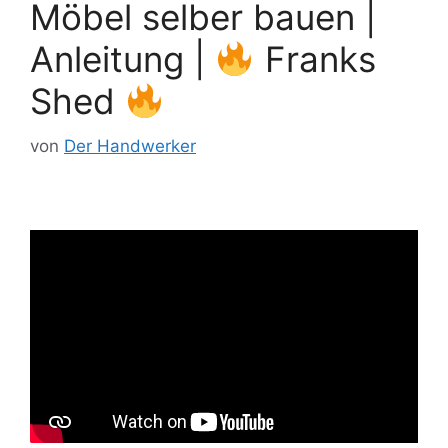
Möbel selber bauen |
Anleitung |
Franks
Shed
von
Der Handwerker