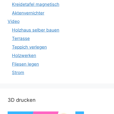
Kreidetafel magnetisch
Aktenvernichter
Video
Holzhaus selber bauen
Terrasse
Teppich verlegen
Holzwerken
Fliesen legen
Strom
3D drucken