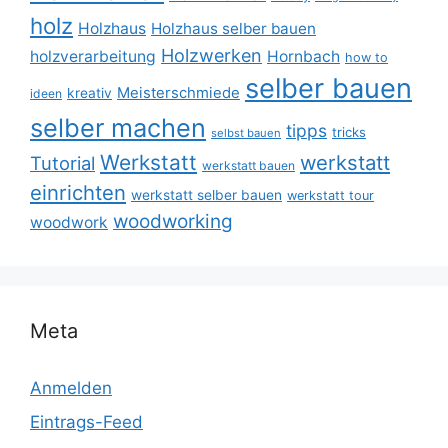
holz
Holzhaus
Holzhaus selber bauen
Holzwerken
holzverarbeitung
Hornbach
how to
selber bauen
Meisterschmiede
kreativ
ideen
selber machen
tipps
tricks
selbst bauen
Werkstatt
werkstatt
Tutorial
werkstatt bauen
einrichten
werkstatt selber bauen
werkstatt tour
woodworking
woodwork
Meta
Anmelden
Eintrags-Feed