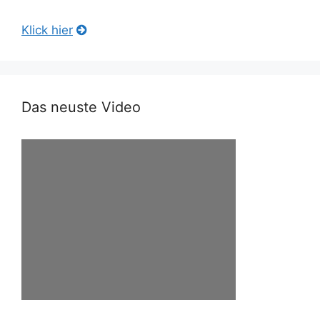
Klick hier
Das neuste Video