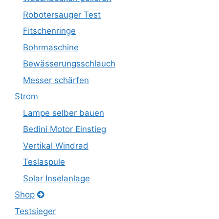
Robotersauger Test
Fitschenringe
Bohrmaschine
Bewässerungsschlauch
Messer schärfen
Strom
Lampe selber bauen
Bedini Motor Einstieg
Vertikal Windrad
Teslaspule
Solar Inselanlage
Shop
Testsieger