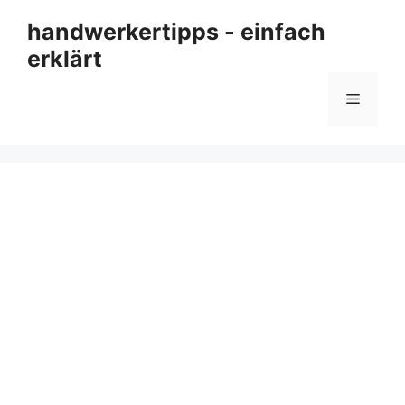
Zum
handwerkertipps - einfach
Inhalt
erklärt
springen
Menü