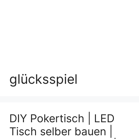
glücksspiel
DIY Pokertisch | LED
Tisch selber bauen |