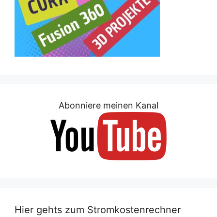
Abonniere meinen Kanal
Hier gehts zum Stromkostenrechner