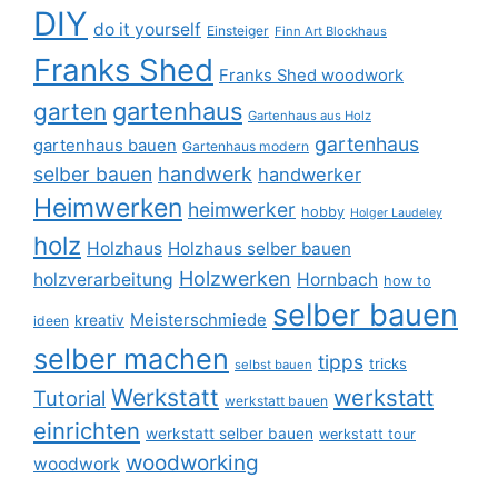
DIY
do it yourself
Einsteiger
Finn Art Blockhaus
Franks Shed
Franks Shed woodwork
gartenhaus
garten
Gartenhaus aus Holz
gartenhaus
gartenhaus bauen
Gartenhaus modern
selber bauen
handwerk
handwerker
Heimwerken
heimwerker
hobby
Holger Laudeley
holz
Holzhaus
Holzhaus selber bauen
Holzwerken
holzverarbeitung
Hornbach
how to
selber bauen
Meisterschmiede
kreativ
ideen
selber machen
tipps
tricks
selbst bauen
Werkstatt
werkstatt
Tutorial
werkstatt bauen
einrichten
werkstatt selber bauen
werkstatt tour
woodworking
woodwork