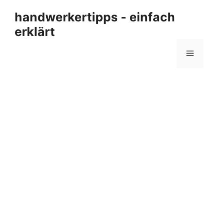
Zum
handwerkertipps - einfach
Inhalt
erklärt
springen
Menü