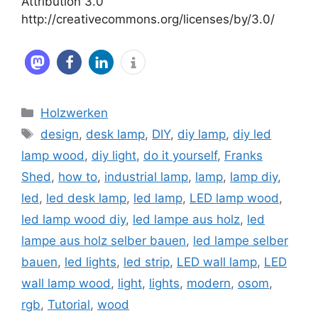
Attribution 3.0
http://creativecommons.org/licenses/by/3.0/
Kategorien
Holzwerken
Schlagwörter
design
,
desk lamp
,
DIY
,
diy lamp
,
diy led
lamp wood
,
diy light
,
do it yourself
,
Franks
Shed
,
how to
,
industrial lamp
,
lamp
,
lamp diy
,
led
,
led desk lamp
,
led lamp
,
LED lamp wood
,
led lamp wood diy
,
led lampe aus holz
,
led
lampe aus holz selber bauen
,
led lampe selber
bauen
,
led lights
,
led strip
,
LED wall lamp
,
LED
wall lamp wood
,
light
,
lights
,
modern
,
osom
,
rgb
,
Tutorial
,
wood