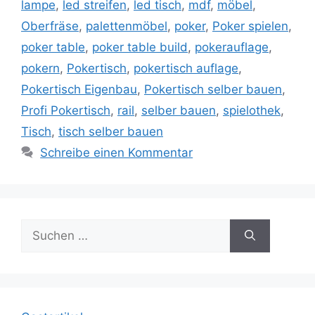
lampe
,
led streifen
,
led tisch
,
mdf
,
möbel
,
Oberfräse
,
palettenmöbel
,
poker
,
Poker spielen
,
poker table
,
poker table build
,
pokerauflage
,
pokern
,
Pokertisch
,
pokertisch auflage
,
Pokertisch Eigenbau
,
Pokertisch selber bauen
,
Profi Pokertisch
,
rail
,
selber bauen
,
spielothek
,
Tisch
,
tisch selber bauen
Schreibe einen Kommentar
Suche
nach: