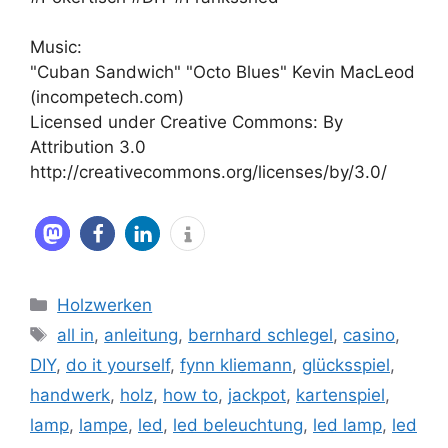
Music:
"Cuban Sandwich" "Octo Blues" Kevin MacLeod
(incompetech.com)
Licensed under Creative Commons: By
Attribution 3.0
http://creativecommons.org/licenses/by/3.0/
Kategorien
Holzwerken
Schlagwörter
all in
,
anleitung
,
bernhard schlegel
,
casino
,
DIY
,
do it yourself
,
fynn kliemann
,
glücksspiel
,
handwerk
,
holz
,
how to
,
jackpot
,
kartenspiel
,
lamp
,
lampe
,
led
,
led beleuchtung
,
led lamp
,
led