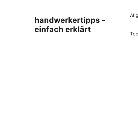
Zum
Inhalt
All
handwerkertipps -
springen
einfach erklärt
Tep