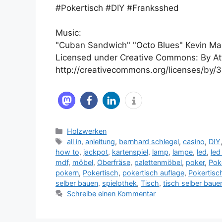
#Pokertisch #DIY #Franksshed
Music:
"Cuban Sandwich" "Octo Blues" Kevin M
Licensed under Creative Commons: By Att
http://creativecommons.org/licenses/by/3
Kategorien
Holzwerken
Schlagwörter
all in
,
anleitung
,
bernhard schlegel
,
casino
,
DIY
how to
,
jackpot
,
kartenspiel
,
lamp
,
lampe
,
led
,
led
mdf
,
möbel
,
Oberfräse
,
palettenmöbel
,
poker
,
Pok
pokern
,
Pokertisch
,
pokertisch auflage
,
Pokertisc
selber bauen
,
spielothek
,
Tisch
,
tisch selber baue
Schreibe einen Kommentar