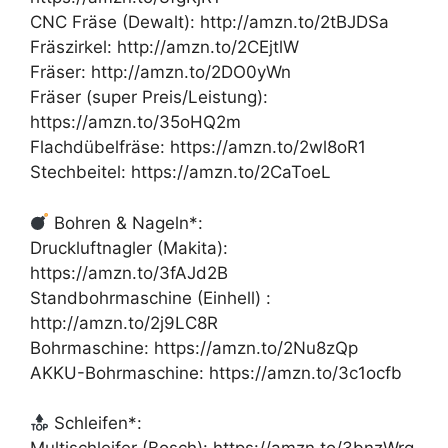
CNC Fräse (Dewalt): http://amzn.to/2tBJDSa
Fräszirkel: http://amzn.to/2CEjtlW
Fräser: http://amzn.to/2DO0yWn
Fräser (super Preis/Leistung):
https://amzn.to/35oHQ2m
Flachdübelfräse: https://amzn.to/2wl8oR1
Stechbeitel: https://amzn.to/2CaToeL
Bohren & Nageln*:
Druckluftnagler (Makita):
https://amzn.to/3fAJd2B
Standbohrmaschine (Einhell) :
http://amzn.to/2j9LC8R
Bohrmaschine: https://amzn.to/2Nu8zQp
AKKU-Bohrmaschine: https://amzn.to/3c1ocfb
Schleifen*: