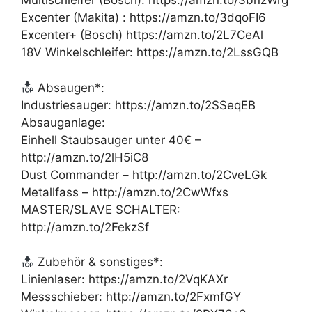
Multischleifer (Bosch): https://amzn.to/3bnzWrg
Excenter (Makita) : https://amzn.to/3dqoFI6
Excenter+ (Bosch) https://amzn.to/2L7CeAl
18V Winkelschleifer: https://amzn.to/2LssGQB
Absaugen*:
Industriesauger: https://amzn.to/2SSeqEB
Absauganlage:
Einhell Staubsauger unter 40€ –
http://amzn.to/2lH5iC8
Dust Commander – http://amzn.to/2CveLGk
Metallfass – http://amzn.to/2CwWfxs
MASTER/SLAVE SCHALTER:
http://amzn.to/2FekzSf
Zubehör & sonstiges*:
Linienlaser: https://amzn.to/2VqKAXr
Messschieber: http://amzn.to/2FxmfGY