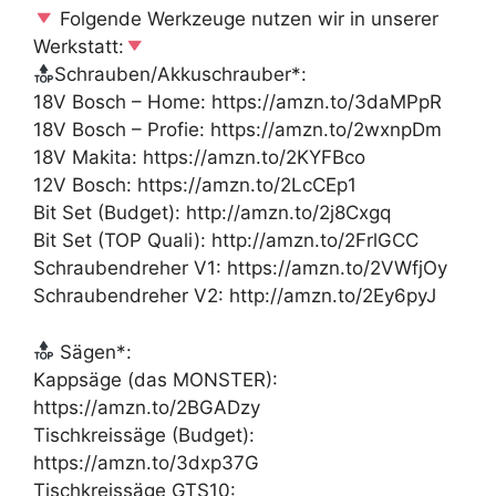
Folgende Werkzeuge nutzen wir in unserer
Werkstatt:
Schrauben/Akkuschrauber*:
18V Bosch – Home: https://amzn.to/3daMPpR
18V Bosch – Profie: https://amzn.to/2wxnpDm
18V Makita: https://amzn.to/2KYFBco
12V Bosch: https://amzn.to/2LcCEp1
Bit Set (Budget): http://amzn.to/2j8Cxgq
Bit Set (TOP Quali): http://amzn.to/2FrlGCC
Schraubendreher V1: https://amzn.to/2VWfjOy
Schraubendreher V2: http://amzn.to/2Ey6pyJ
Sägen*:
Kappsäge (das MONSTER):
https://amzn.to/2BGADzy
Tischkreissäge (Budget):
https://amzn.to/3dxp37G
Tischkreissäge GTS10: