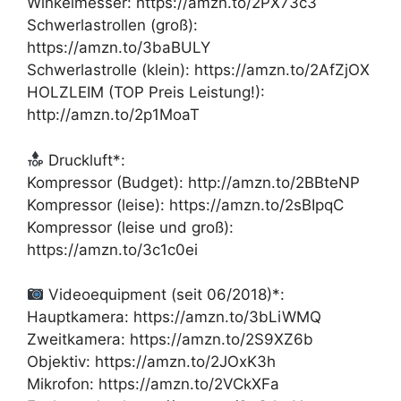
Winkelmesser: https://amzn.to/2PX73c3
Schwerlastrollen (groß):
https://amzn.to/3baBULY
Schwerlastrolle (klein): https://amzn.to/2AfZjOX
HOLZLEIM (TOP Preis Leistung!):
http://amzn.to/2p1MoaT
Druckluft*:
Kompressor (Budget): http://amzn.to/2BBteNP
Kompressor (leise): https://amzn.to/2sBIpqC
Kompressor (leise und groß):
https://amzn.to/3c1c0ei
Videoequipment (seit 06/2018)*:
Hauptkamera: https://amzn.to/3bLiWMQ
Zweitkamera: https://amzn.to/2S9XZ6b
Objektiv: https://amzn.to/2JOxK3h
Mikrofon: https://amzn.to/2VCkXFa