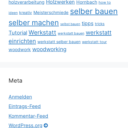
Holzwerken
holzverarbeitung
Hornbach
how to
selber bauen
Meisterschmiede
kreativ
ideen
selber machen
tipps
tricks
selbst bauen
Werkstatt
werkstatt
Tutorial
werkstatt bauen
einrichten
werkstatt selber bauen
werkstatt tour
woodworking
woodwork
Meta
Anmelden
Eintrags-Feed
Kommentar-Feed
WordPress.org