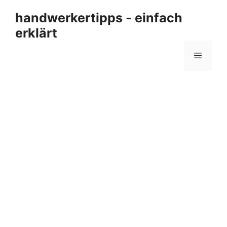
Zum
handwerkertipps - einfach
Inhalt
erklärt
springen
Menü