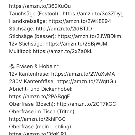
https://amzn.to/362XuQu
Tauchsäge (Festool) : https://amzn.to/3c3ZDyg
Handkreissäge: https://amzn.to/2WK8E94
Stichsäge: http://amzn.to/2IdBTJD
Stichsäge (besser): https://amzn.to/2JWBDkm
12v Stichsäge: https://amzn.to/2SBjWJM
Multitool: https://amzn.to/2xZa0kL
Fräsen & Hobeln*:
12v Kantenfräse: https://amzn.to/2WuXsMA
230V Kantenfräse: https://amzn.to/2WqttGu
Abricht- und Dickenhobel:
https://amzn.to/2PABggF
Oberfräse (Bosch): http://amzn.to/2CT7kGC
Oberfräse im Tisch (Triton):
http://amzn.to/2khIFGC
Oberfräse (mein Liebling):
https://amzn.to/3fgKjR1