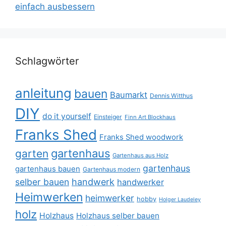
einfach ausbessern
Schlagwörter
anleitung
bauen
Baumarkt
Dennis Witthus
DIY
do it yourself
Einsteiger
Finn Art Blockhaus
Franks Shed
Franks Shed woodwork
gartenhaus
garten
Gartenhaus aus Holz
gartenhaus
gartenhaus bauen
Gartenhaus modern
selber bauen
handwerk
handwerker
Heimwerken
heimwerker
hobby
Holger Laudeley
holz
Holzhaus
Holzhaus selber bauen