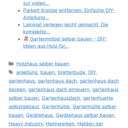
zur vollen…
Parkett Kratzer entfernen: Einfache DIY-
Anleitung…
Laminat verlegen leicht gemacht: Die
komplette…
Gartenmöbel selber bauen – DIY-
Ideen aus Holz für…
Kategorien
Holzhaus selber bauen
Schlagwörter
anleitung
,
bauen
,
bretterbude
,
DIY
,
gartenhaus
,
gartenhaus dach
,
gartenhaus dach
decken
,
gartenhaus dach erneuern
,
gartenhaus
selber bauen
,
Gartenhausdach
,
gartenhuette
selbstgebaut
,
Gartenhütte
,
Gartenhütte selber
bauen
,
Gerätehaus
,
Gerätehaus selber bauen
,
Heavy industry
,
Heimwerken
,
Helden der