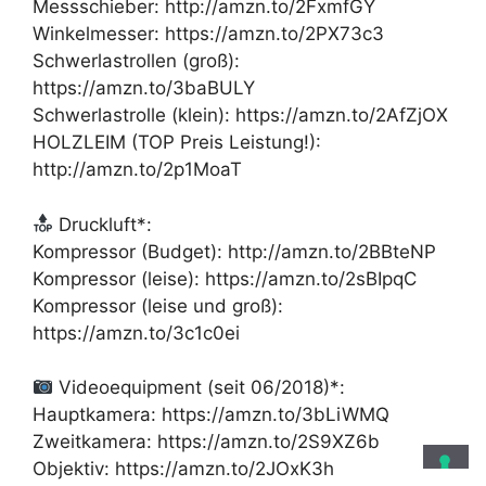
Messschieber: http://amzn.to/2FxmfGY
Winkelmesser: https://amzn.to/2PX73c3
Schwerlastrollen (groß):
https://amzn.to/3baBULY
Schwerlastrolle (klein): https://amzn.to/2AfZjOX
HOLZLEIM (TOP Preis Leistung!):
http://amzn.to/2p1MoaT
Druckluft*:
Kompressor (Budget): http://amzn.to/2BBteNP
Kompressor (leise): https://amzn.to/2sBIpqC
Kompressor (leise und groß):
https://amzn.to/3c1c0ei
Videoequipment (seit 06/2018)*:
Hauptkamera: https://amzn.to/3bLiWMQ
Zweitkamera: https://amzn.to/2S9XZ6b
Objektiv: https://amzn.to/2JOxK3h