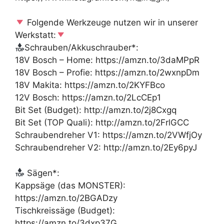
Folgende Werkzeuge nutzen wir in unserer
Werkstatt:
Schrauben/Akkuschrauber*:
18V Bosch – Home: https://amzn.to/3daMPpR
18V Bosch – Profie: https://amzn.to/2wxnpDm
18V Makita: https://amzn.to/2KYFBco
12V Bosch: https://amzn.to/2LcCEp1
Bit Set (Budget): http://amzn.to/2j8Cxgq
Bit Set (TOP Quali): http://amzn.to/2FrlGCC
Schraubendreher V1: https://amzn.to/2VWfjOy
Schraubendreher V2: http://amzn.to/2Ey6pyJ
Sägen*:
Kappsäge (das MONSTER):
https://amzn.to/2BGADzy
Tischkreissäge (Budget):
https://amzn.to/3dxp37G