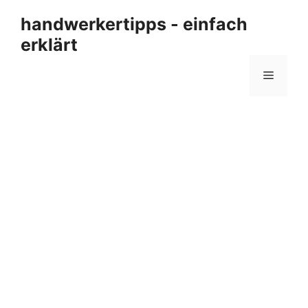
Zum
handwerkertipps - einfach
Inhalt
erklärt
springen
Menü