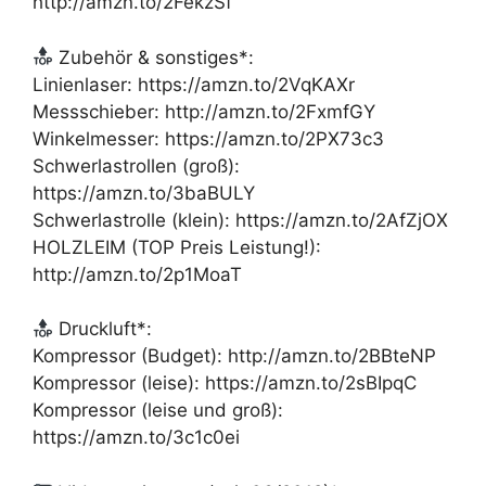
http://amzn.to/2FekzSf
Zubehör & sonstiges*:
Linienlaser: https://amzn.to/2VqKAXr
Messschieber: http://amzn.to/2FxmfGY
Winkelmesser: https://amzn.to/2PX73c3
Schwerlastrollen (groß):
https://amzn.to/3baBULY
Schwerlastrolle (klein): https://amzn.to/2AfZjOX
HOLZLEIM (TOP Preis Leistung!):
http://amzn.to/2p1MoaT
Druckluft*:
Kompressor (Budget): http://amzn.to/2BBteNP
Kompressor (leise): https://amzn.to/2sBIpqC
Kompressor (leise und groß):
https://amzn.to/3c1c0ei