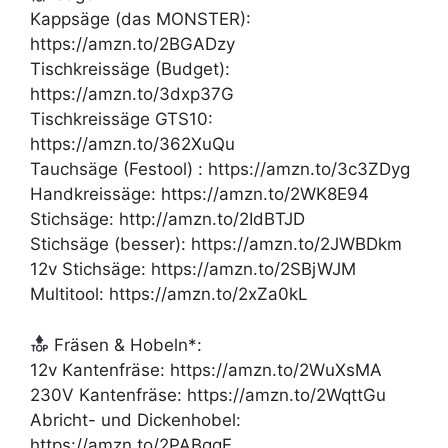
Kappsäge (das MONSTER):
https://amzn.to/2BGADzy
Tischkreissäge (Budget):
https://amzn.to/3dxp37G
Tischkreissäge GTS10:
https://amzn.to/362XuQu
Tauchsäge (Festool) : https://amzn.to/3c3ZDyg
Handkreissäge: https://amzn.to/2WK8E94
Stichsäge: http://amzn.to/2IdBTJD
Stichsäge (besser): https://amzn.to/2JWBDkm
12v Stichsäge: https://amzn.to/2SBjWJM
Multitool: https://amzn.to/2xZa0kL
Fräsen & Hobeln*:
12v Kantenfräse: https://amzn.to/2WuXsMA
230V Kantenfräse: https://amzn.to/2WqttGu
Abricht- und Dickenhobel:
https://amzn.to/2PABggF