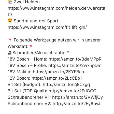
Zwei Helden
https://www.instagram.com/helden.der.werksta
tt/
Sandra und der Sport
https://www.instagram.com/fit_lift_girl/
Folgende Werkzeuge nutzen wir in unserer
Werkstatt:
Schrauben/Akkuschrauber*:
18V Bosch – Home: https://amzn.to/3daMPpR
18V Bosch – Profie: https://amzn.to/2wxnpDm
18V Makita: https://amzn.to/2KYFBco
12V Bosch: https://amzn.to/2LcCEp1
Bit Set (Budget): http://amzn.to/2j8Cxgq
Bit Set (TOP Quali): http://amzn.to/2FrlGCC
Schraubendreher V1: https://amzn.to/2VWfjOy
Schraubendreher V2: http://amzn.to/2Ey6pyJ