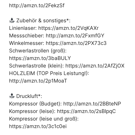
http://amzn.to/2FekzSf
Zubehör & sonstiges*:
Linienlaser: https://amzn.to/2VqKAXr
Messschieber: http://amzn.to/2FxmfGY
Winkelmesser: https://amzn.to/2PX73c3
Schwerlastrollen (groß):
https://amzn.to/3baBULY
Schwerlastrolle (klein): https://amzn.to/2AfZjOX
HOLZLEIM (TOP Preis Leistung!):
http://amzn.to/2p1MoaT
Druckluft*:
Kompressor (Budget): http://amzn.to/2BBteNP
Kompressor (leise): https://amzn.to/2sBIpqC
Kompressor (leise und groß):
https://amzn.to/3c1c0ei