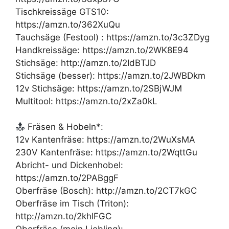
Tischkreissäge GTS10:
https://amzn.to/362XuQu
Tauchsäge (Festool) : https://amzn.to/3c3ZDyg
Handkreissäge: https://amzn.to/2WK8E94
Stichsäge: http://amzn.to/2IdBTJD
Stichsäge (besser): https://amzn.to/2JWBDkm
12v Stichsäge: https://amzn.to/2SBjWJM
Multitool: https://amzn.to/2xZa0kL
Fräsen & Hobeln*:
12v Kantenfräse: https://amzn.to/2WuXsMA
230V Kantenfräse: https://amzn.to/2WqttGu
Abricht- und Dickenhobel:
https://amzn.to/2PABggF
Oberfräse (Bosch): http://amzn.to/2CT7kGC
Oberfräse im Tisch (Triton):
http://amzn.to/2khIFGC