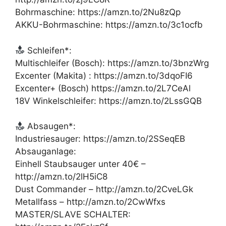
Bohrmaschine: https://amzn.to/2Nu8zQp
AKKU-Bohrmaschine: https://amzn.to/3c1ocfb
Schleifen*:
Multischleifer (Bosch): https://amzn.to/3bnzWrg
Excenter (Makita) : https://amzn.to/3dqoFI6
Excenter+ (Bosch) https://amzn.to/2L7CeAl
18V Winkelschleifer: https://amzn.to/2LssGQB
Absaugen*:
Industriesauger: https://amzn.to/2SSeqEB
Absauganlage:
Einhell Staubsauger unter 40€ –
http://amzn.to/2lH5iC8
Dust Commander – http://amzn.to/2CveLGk
Metallfass – http://amzn.to/2CwWfxs
MASTER/SLAVE SCHALTER: