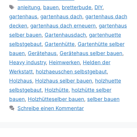
Schlagwörter
anleitung
,
bauen
,
bretterbude
,
DIY
,
gartenhaus
,
gartenhaus dach
,
gartenhaus dach
decken
,
gartenhaus dach erneuern
,
gartenhaus
selber bauen
,
Gartenhausdach
,
gartenhuette
selbstgebaut
,
Gartenhütte
,
Gartenhütte selber
bauen
,
Gerätehaus
,
Gerätehaus selber bauen
,
Heavy industry
,
Heimwerken
,
Helden der
Werkstatt
,
holzhaeuschen selbstgebaut
,
Holzhaus
,
Holzhaus selber bauen
,
holzhuette
selbstgebaut
,
Holzhütte
,
holzhütte selber
bauen
,
Holzhütteselber bauen
,
selber bauen
Schreibe einen Kommentar