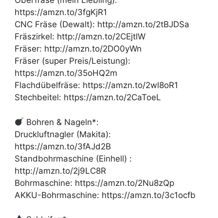
Oberfräse (mein Liebling):
https://amzn.to/3fgKjR1
CNC Fräse (Dewalt): http://amzn.to/2tBJDSa
Fräszirkel: http://amzn.to/2CEjtlW
Fräser: http://amzn.to/2DO0yWn
Fräser (super Preis/Leistung):
https://amzn.to/35oHQ2m
Flachdübelfräse: https://amzn.to/2wl8oR1
Stechbeitel: https://amzn.to/2CaToeL
Bohren & Nageln*:
Druckluftnagler (Makita):
https://amzn.to/3fAJd2B
Standbohrmaschine (Einhell) :
http://amzn.to/2j9LC8R
Bohrmaschine: https://amzn.to/2Nu8zQp
AKKU-Bohrmaschine: https://amzn.to/3c1ocfb