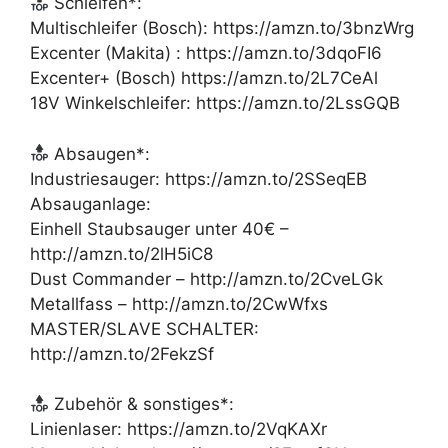
Schleifen*:
Multischleifer (Bosch): https://amzn.to/3bnzWrg
Excenter (Makita) : https://amzn.to/3dqoFI6
Excenter+ (Bosch) https://amzn.to/2L7CeAl
18V Winkelschleifer: https://amzn.to/2LssGQB
Absaugen*:
Industriesauger: https://amzn.to/2SSeqEB
Absauganlage:
Einhell Staubsauger unter 40€ –
http://amzn.to/2lH5iC8
Dust Commander – http://amzn.to/2CveLGk
Metallfass – http://amzn.to/2CwWfxs
MASTER/SLAVE SCHALTER:
http://amzn.to/2FekzSf
Zubehör & sonstiges*:
Linienlaser: https://amzn.to/2VqKAXr