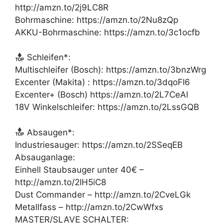
http://amzn.to/2j9LC8R
Bohrmaschine: https://amzn.to/2Nu8zQp
AKKU-Bohrmaschine: https://amzn.to/3c1ocfb
Schleifen*:
Multischleifer (Bosch): https://amzn.to/3bnzWrg
Excenter (Makita) : https://amzn.to/3dqoFI6
Excenter+ (Bosch) https://amzn.to/2L7CeAl
18V Winkelschleifer: https://amzn.to/2LssGQB
Absaugen*:
Industriesauger: https://amzn.to/2SSeqEB
Absauganlage:
Einhell Staubsauger unter 40€ –
http://amzn.to/2lH5iC8
Dust Commander – http://amzn.to/2CveLGk
Metallfass – http://amzn.to/2CwWfxs
MASTER/SLAVE SCHALTER: