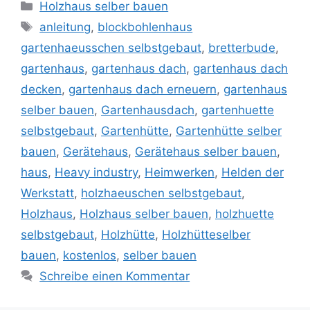
Kategorien
Holzhaus selber bauen
Schlagwörter
anleitung
,
blockbohlenhaus
gartenhaeusschen selbstgebaut
,
bretterbude
,
gartenhaus
,
gartenhaus dach
,
gartenhaus dach
decken
,
gartenhaus dach erneuern
,
gartenhaus
selber bauen
,
Gartenhausdach
,
gartenhuette
selbstgebaut
,
Gartenhütte
,
Gartenhütte selber
bauen
,
Gerätehaus
,
Gerätehaus selber bauen
,
haus
,
Heavy industry
,
Heimwerken
,
Helden der
Werkstatt
,
holzhaeuschen selbstgebaut
,
Holzhaus
,
Holzhaus selber bauen
,
holzhuette
selbstgebaut
,
Holzhütte
,
Holzhütteselber
bauen
,
kostenlos
,
selber bauen
Schreibe einen Kommentar