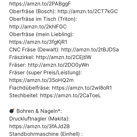
https://amzn.to/2PABggF
Oberfräse (Bosch): http://amzn.to/2CT7kGC
Oberfräse im Tisch (Triton):
http://amzn.to/2khIFGC
Oberfräse (mein Liebling):
https://amzn.to/3fgKjR1
CNC Fräse (Dewalt): http://amzn.to/2tBJDSa
Fräszirkel: http://amzn.to/2CEjtlW
Fräser: http://amzn.to/2DO0yWn
Fräser (super Preis/Leistung):
https://amzn.to/35oHQ2m
Flachdübelfräse: https://amzn.to/2wl8oR1
Stechbeitel: https://amzn.to/2CaToeL
Bohren & Nageln*:
Druckluftnagler (Makita):
https://amzn.to/3fAJd2B
Standbohrmaschine (Einhell) :