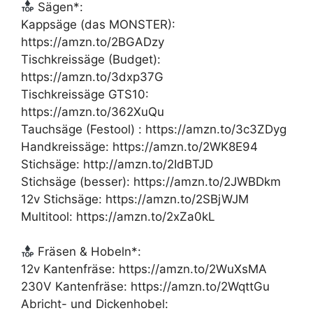
Sägen*:
Kappsäge (das MONSTER):
https://amzn.to/2BGADzy
Tischkreissäge (Budget):
https://amzn.to/3dxp37G
Tischkreissäge GTS10:
https://amzn.to/362XuQu
Tauchsäge (Festool) : https://amzn.to/3c3ZDyg
Handkreissäge: https://amzn.to/2WK8E94
Stichsäge: http://amzn.to/2IdBTJD
Stichsäge (besser): https://amzn.to/2JWBDkm
12v Stichsäge: https://amzn.to/2SBjWJM
Multitool: https://amzn.to/2xZa0kL
Fräsen & Hobeln*:
12v Kantenfräse: https://amzn.to/2WuXsMA
230V Kantenfräse: https://amzn.to/2WqttGu
Abricht- und Dickenhobel: