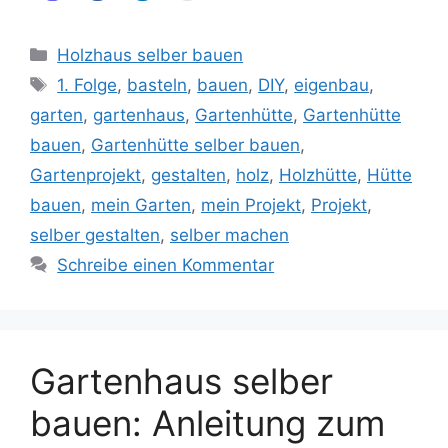
Kategorien
Holzhaus selber bauen
Schlagwörter
1. Folge
,
basteln
,
bauen
,
DIY
,
eigenbau
,
garten
,
gartenhaus
,
Gartenhütte
,
Gartenhütte
bauen
,
Gartenhütte selber bauen
,
Gartenprojekt
,
gestalten
,
holz
,
Holzhütte
,
Hütte
bauen
,
mein Garten
,
mein Projekt
,
Projekt
,
selber gestalten
,
selber machen
Schreibe einen Kommentar
Gartenhaus selber
bauen: Anleitung zum