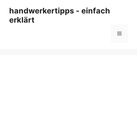
Zum
handwerkertipps - einfach
Inhalt
erklärt
springen
Menü