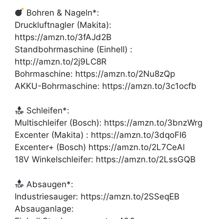
Bohren & Nageln*:
Druckluftnagler (Makita):
https://amzn.to/3fAJd2B
Standbohrmaschine (Einhell) :
http://amzn.to/2j9LC8R
Bohrmaschine: https://amzn.to/2Nu8zQp
AKKU-Bohrmaschine: https://amzn.to/3c1ocfb
Schleifen*:
Multischleifer (Bosch): https://amzn.to/3bnzWrg
Excenter (Makita) : https://amzn.to/3dqoFI6
Excenter+ (Bosch) https://amzn.to/2L7CeAl
18V Winkelschleifer: https://amzn.to/2LssGQB
Absaugen*:
Industriesauger: https://amzn.to/2SSeqEB
Absauganlage: