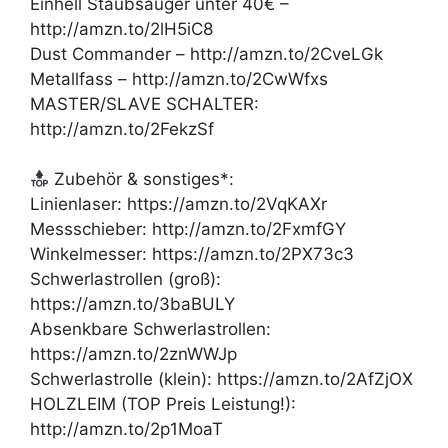
Einhell Staubsauger unter 40€ –
http://amzn.to/2lH5iC8
Dust Commander – http://amzn.to/2CveLGk
Metallfass – http://amzn.to/2CwWfxs
MASTER/SLAVE SCHALTER:
http://amzn.to/2FekzSf
Zubehör & sonstiges*:
Linienlaser: https://amzn.to/2VqKAXr
Messschieber: http://amzn.to/2FxmfGY
Winkelmesser: https://amzn.to/2PX73c3
Schwerlastrollen (groß):
https://amzn.to/3baBULY
Absenkbare Schwerlastrollen:
https://amzn.to/2znWWJp
Schwerlastrolle (klein): https://amzn.to/2AfZjOX
HOLZLEIM (TOP Preis Leistung!):
http://amzn.to/2p1MoaT