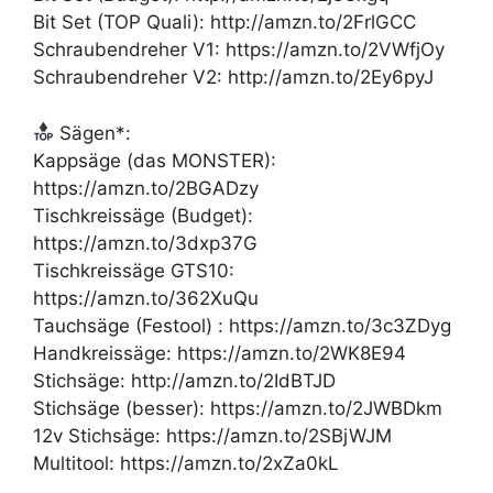
Bit Set (TOP Quali): http://amzn.to/2FrlGCC
Schraubendreher V1: https://amzn.to/2VWfjOy
Schraubendreher V2: http://amzn.to/2Ey6pyJ
Sägen*:
Kappsäge (das MONSTER):
https://amzn.to/2BGADzy
Tischkreissäge (Budget):
https://amzn.to/3dxp37G
Tischkreissäge GTS10:
https://amzn.to/362XuQu
Tauchsäge (Festool) : https://amzn.to/3c3ZDyg
Handkreissäge: https://amzn.to/2WK8E94
Stichsäge: http://amzn.to/2IdBTJD
Stichsäge (besser): https://amzn.to/2JWBDkm
12v Stichsäge: https://amzn.to/2SBjWJM
Multitool: https://amzn.to/2xZa0kL