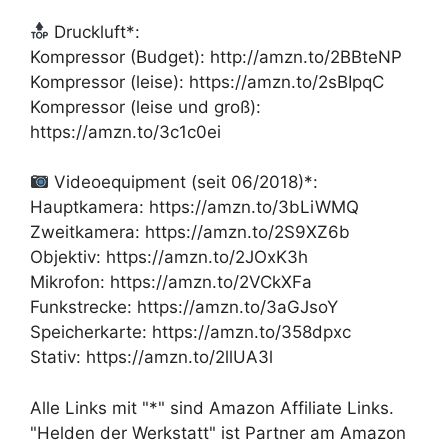
Druckluft*:
Kompressor (Budget): http://amzn.to/2BBteNP
Kompressor (leise): https://amzn.to/2sBIpqC
Kompressor (leise und groß):
https://amzn.to/3c1c0ei
Videoequipment (seit 06/2018)*:
Hauptkamera: https://amzn.to/3bLiWMQ
Zweitkamera: https://amzn.to/2S9XZ6b
Objektiv: https://amzn.to/2JOxK3h
Mikrofon: https://amzn.to/2VCkXFa
Funkstrecke: https://amzn.to/3aGJsoY
Speicherkarte: https://amzn.to/358dpxc
Stativ: https://amzn.to/2llUA3l
Alle Links mit "*" sind Amazon Affiliate Links.
"Helden der Werkstatt" ist Partner am Amazon