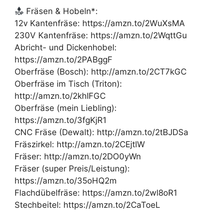
Fräsen & Hobeln*:
12v Kantenfräse: https://amzn.to/2WuXsMA
230V Kantenfräse: https://amzn.to/2WqttGu
Abricht- und Dickenhobel:
https://amzn.to/2PABggF
Oberfräse (Bosch): http://amzn.to/2CT7kGC
Oberfräse im Tisch (Triton):
http://amzn.to/2khIFGC
Oberfräse (mein Liebling):
https://amzn.to/3fgKjR1
CNC Fräse (Dewalt): http://amzn.to/2tBJDSa
Fräszirkel: http://amzn.to/2CEjtlW
Fräser: http://amzn.to/2DO0yWn
Fräser (super Preis/Leistung):
https://amzn.to/35oHQ2m
Flachdübelfräse: https://amzn.to/2wl8oR1
Stechbeitel: https://amzn.to/2CaToeL