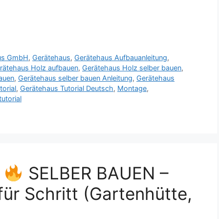
us GmbH
,
Gerätehaus
,
Gerätehaus Aufbauanleitung
,
rätehaus Holz aufbauen
,
Gerätehaus Holz selber bauen
,
auen
,
Gerätehaus selber bauen Anleitung
,
Gerätehaus
orial
,
Gerätehaus Tutorial Deutsch
,
Montage
,
utorial
s
SELBER BAUEN –
ür Schritt (Gartenhütte,