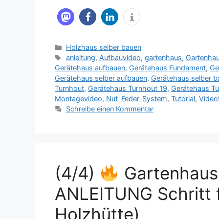
Kategorien
Holzhaus selber bauen
Schlagwörter
anleitung
,
Aufbauvideo
,
gartenhaus
,
Gartenha
Gerätehaus aufbauen
,
Gerätehaus Fundament
,
Ge
Gerätehaus selber aufbauen
,
Gerätehaus selber b
Turnhout
,
Gerätehaus Turnhout 19
,
Gerätehaus Tut
Montagevideo
,
Nut-Feder-System
,
Tutorial
,
Videot
Schreibe einen Kommentar
(4/4)
Gartenhau
ANLEITUNG Schritt f
Holzhütte)