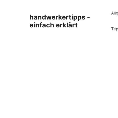
Zum
Inhalt
All
handwerkertipps -
springen
einfach erklärt
Tep