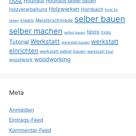
Holzhaus
Holzhaus selber bauen
Holzwerken
holzverarbeitung
Hornbach
how to
selber bauen
Meisterschmiede
kreativ
ideen
selber machen
tipps
tricks
selbst bauen
Werkstatt
werkstatt
Tutorial
werkstatt bauen
einrichten
werkstatt selber bauen
werkstatt tour
woodworking
woodwork
Meta
Anmelden
Eintrags-Feed
Kommentar-Feed