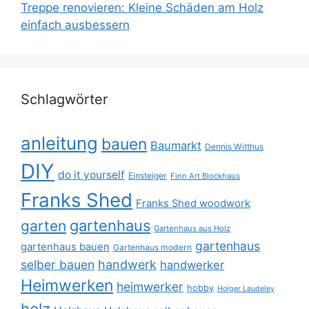
Treppe renovieren: Kleine Schäden am Holz
einfach ausbessern
Schlagwörter
anleitung
bauen
Baumarkt
Dennis Witthus
DIY
do it yourself
Einsteiger
Finn Art Blockhaus
Franks Shed
Franks Shed woodwork
gartenhaus
garten
Gartenhaus aus Holz
gartenhaus
gartenhaus bauen
Gartenhaus modern
selber bauen
handwerk
handwerker
Heimwerken
heimwerker
hobby
Holger Laudeley
holz