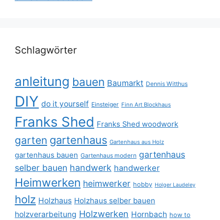
Schlagwörter
anleitung
bauen
Baumarkt
Dennis Witthus
DIY
do it yourself
Einsteiger
Finn Art Blockhaus
Franks Shed
Franks Shed woodwork
gartenhaus
garten
Gartenhaus aus Holz
gartenhaus
gartenhaus bauen
Gartenhaus modern
selber bauen
handwerk
handwerker
Heimwerken
heimwerker
hobby
Holger Laudeley
holz
Holzhaus
Holzhaus selber bauen
Holzwerken
holzverarbeitung
Hornbach
how to