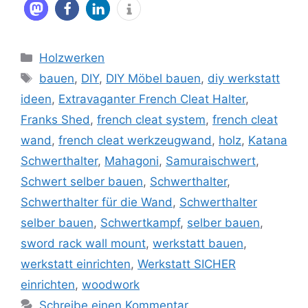
Kategorien
Holzwerken
Schlagwörter
bauen
,
DIY
,
DIY Möbel bauen
,
diy werkstatt
ideen
,
Extravaganter French Cleat Halter
,
Franks Shed
,
french cleat system
,
french cleat
wand
,
french cleat werkzeugwand
,
holz
,
Katana
Schwerthalter
,
Mahagoni
,
Samuraischwert
,
Schwert selber bauen
,
Schwerthalter
,
Schwerthalter für die Wand
,
Schwerthalter
selber bauen
,
Schwertkampf
,
selber bauen
,
sword rack wall mount
,
werkstatt bauen
,
werkstatt einrichten
,
Werkstatt SICHER
einrichten
,
woodwork
Schreibe einen Kommentar