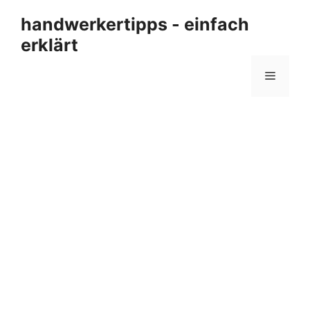
Zum
handwerkertipps - einfach
Inhalt
erklärt
springen
Menü