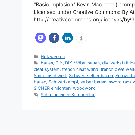
"Basic Implosion" Kevin MacLeod (incom
Licensed under Creative Commons: By Att
http://creativecommons.org/licenses/by/3
Kategorien
Holzwerken
Schlagwörter
bauen
,
DIY
,
DIY Möbel bauen
,
diy werkstatt id
cleat system
,
french cleat wand
,
french cleat we
Samuraischwert
,
Schwert selber bauen
,
Schwertha
bauen
,
Schwertkampf
,
selber bauen
,
sword rack 
SICHER einrichten
,
woodwork
Schreibe einen Kommentar