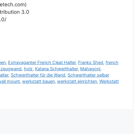
petech.com)
ribution 3.0
.0/
een
,
Extravaganter French Cleat Halter
,
Franks Shed
,
french
rkzeugwand
,
holz
,
Katana Schwerthalter
,
Mahagoni
,
lter
,
Schwerthalter für die Wand
,
Schwerthalter selber
wall mount
,
werkstatt bauen
,
werkstatt einrichten
,
Werkstatt