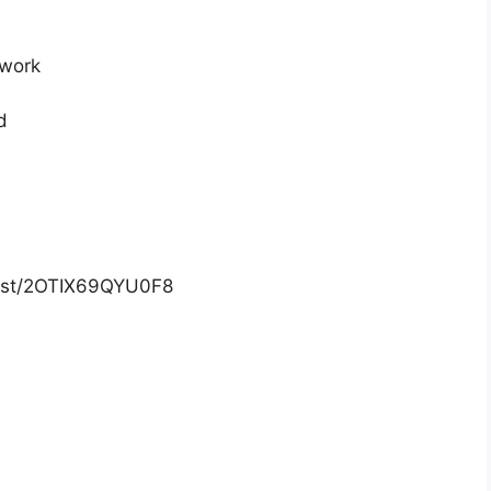
dwork
d
list/2OTIX69QYU0F8