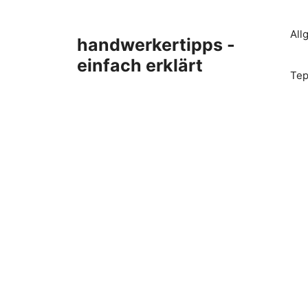
Zum
Inhalt
All
handwerkertipps -
springen
einfach erklärt
Tep