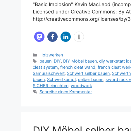
"Basic Implosion" Kevin MacLeod (incom
Licensed under Creative Commons: By Att
http://creativecommons.org/licenses/by/3
Kategorien
Holzwerken
Schlagwörter
bauen
,
DIY
,
DIY Möbel bauen
,
diy werkstatt id
cleat system
,
french cleat wand
,
french cleat we
Samuraischwert
,
Schwert selber bauen
,
Schwertha
bauen
,
Schwertkampf
,
selber bauen
,
sword rack 
SICHER einrichten
,
woodwork
Schreibe einen Kommentar
DIY Möbel selber ba