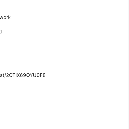
dwork
d
list/2OTIX69QYU0F8