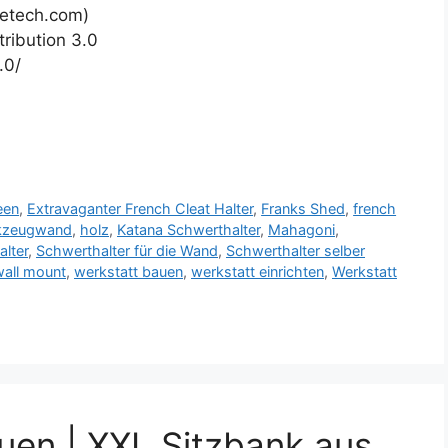
petech.com)
ribution 3.0
.0/
een
,
Extravaganter French Cleat Halter
,
Franks Shed
,
french
rkzeugwand
,
holz
,
Katana Schwerthalter
,
Mahagoni
,
lter
,
Schwerthalter für die Wand
,
Schwerthalter selber
wall mount
,
werkstatt bauen
,
werkstatt einrichten
,
Werkstatt
uen | XXL Sitzbank aus