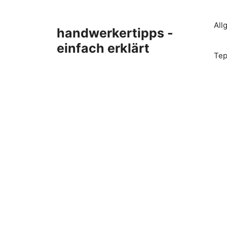
Zum
Inhalt
All
handwerkertipps -
springen
einfach erklärt
Tep