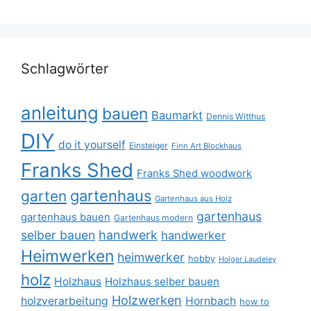
Schlagwörter
anleitung
bauen
Baumarkt
Dennis Witthus
DIY
do it yourself
Einsteiger
Finn Art Blockhaus
Franks Shed
Franks Shed woodwork
gartenhaus
garten
Gartenhaus aus Holz
gartenhaus
gartenhaus bauen
Gartenhaus modern
selber bauen
handwerk
handwerker
Heimwerken
heimwerker
hobby
Holger Laudeley
holz
Holzhaus
Holzhaus selber bauen
Holzwerken
holzverarbeitung
Hornbach
how to