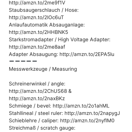
http://amzn.to/2me9f1V
Staubsaugerschlauch / Hose:
http://amzn.to/2lOc6uT
Anlaufautomatik Absauganlage:
http://amzn.to/2HHBNK5
Starkstromadapter / High Voltage Adapter:
http://amzn.to/2me8aaf
Adapter Absaugung: http://amzn.to/2EPA5Iu
Messwerkzeuge / Measuring
Schreinerwinkel / angle:
http://amzn.to/2ChUS68 &
http://amzn.to/2naxBKz
Schmiege / bevel: http://amzn.to/2o1ahML
Stahllineal / steel ruler: http://amzn.to/2napygJ
Schieblehre / caliper: http://amzn.to/2nyflM0
Streichmaß / scratch gauge: