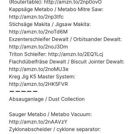
(Routertable): http://amzn.to/2np0ovO
Kappsäge Metabo / Metabo Mitre Saw:
http://amzn.to/2np3tfc
Stichsäge Makita / Jigsaw Makita:
http://amzn.to/2noTd6M
Exzenterschleifer Dewalt / Orbitsander Dewalt:
http://amzn.to/2noJ3Dm
Triton Schleifer: http://amzn.to/2EQ1Lcj
Flachdübelfräse Dewalt / Biscuit Jointer Dewalt:
http://amzn.to/2noMU3e
Kreg Jig K5 Master System:
http://amzn.to/2HK5FVR
Absauganlage / Dust Collection
Sauger Metabo / Metabo Vacuum:
http://amzn.to/2nAAVzY
Zyklonabscheider / cyklone separator: