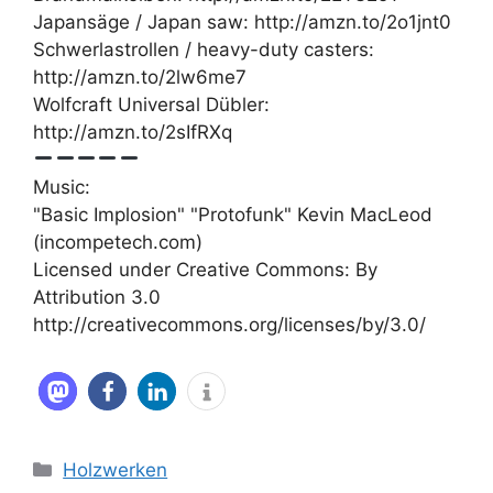
Japansäge / Japan saw: http://amzn.to/2o1jnt0
Schwerlastrollen / heavy-duty casters:
http://amzn.to/2lw6me7
Wolfcraft Universal Dübler:
http://amzn.to/2sIfRXq
Music:
"Basic Implosion" "Protofunk" Kevin MacLeod
(incompetech.com)
Licensed under Creative Commons: By
Attribution 3.0
http://creativecommons.org/licenses/by/3.0/
Kategorien
Holzwerken