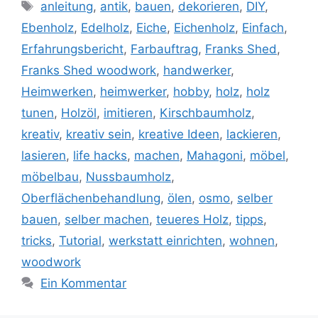
Schlagwörter
anleitung
,
antik
,
bauen
,
dekorieren
,
DIY
,
Ebenholz
,
Edelholz
,
Eiche
,
Eichenholz
,
Einfach
,
Erfahrungsbericht
,
Farbauftrag
,
Franks Shed
,
Franks Shed woodwork
,
handwerker
,
Heimwerken
,
heimwerker
,
hobby
,
holz
,
holz
tunen
,
Holzöl
,
imitieren
,
Kirschbaumholz
,
kreativ
,
kreativ sein
,
kreative Ideen
,
lackieren
,
lasieren
,
life hacks
,
machen
,
Mahagoni
,
möbel
,
möbelbau
,
Nussbaumholz
,
Oberflächenbehandlung
,
ölen
,
osmo
,
selber
bauen
,
selber machen
,
teueres Holz
,
tipps
,
tricks
,
Tutorial
,
werkstatt einrichten
,
wohnen
,
woodwork
Ein Kommentar