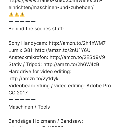
https://www.franks-shed.com/werkstatt-
einrichten/maschinen-und-zubehoer/
Behind the scenes stuff:
Sony Handycam: http://amzn.to/2h4hWM7
Lumix G81: http://amzn.to/2nU1Y6U
Ansteckmikrofon: http://amzn.to/2ESd9V9
Stativ / Tripod: http://amzn.to/2h6W4zB
Harddrive for video editing:
http://amzn.to/2y1dykl
Videobearbeitung / video editing: Adobe Pro
CC 2017
Maschinen / Tools
Bandsäge Holzmann / Bandsaw: