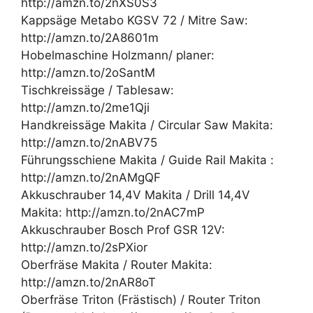
http://amzn.to/2nXS0S3
Kappsäge Metabo KGSV 72 / Mitre Saw:
http://amzn.to/2A8601m
Hobelmaschine Holzmann/ planer:
http://amzn.to/2oSantM
Tischkreissäge / Tablesaw:
http://amzn.to/2me1Qji
Handkreissäge Makita / Circular Saw Makita:
http://amzn.to/2nABV75
Führungsschiene Makita / Guide Rail Makita :
http://amzn.to/2nAMgQF
Akkuschrauber 14,4V Makita / Drill 14,4V
Makita: http://amzn.to/2nAC7mP
Akkuschrauber Bosch Prof GSR 12V:
http://amzn.to/2sPXior
Oberfräse Makita / Router Makita:
http://amzn.to/2nAR8oT
Oberfräse Triton (Frästisch) / Router Triton