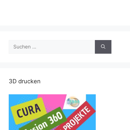
Suche
nach:
3D drucken