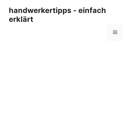
Zum
handwerkertipps - einfach
Inhalt
erklärt
springen
Menü