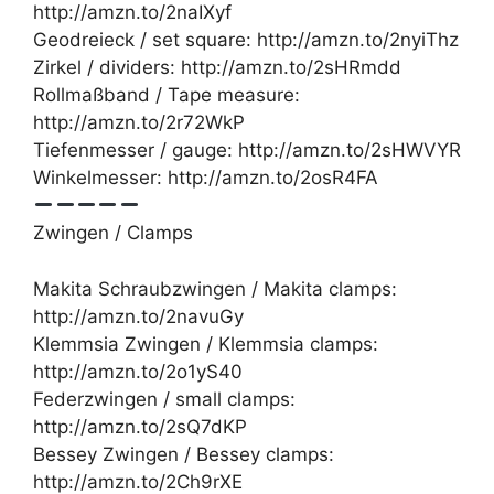
http://amzn.to/2naIXyf
Geodreieck / set square: http://amzn.to/2nyiThz
Zirkel / dividers: http://amzn.to/2sHRmdd
Rollmaßband / Tape measure:
http://amzn.to/2r72WkP
Tiefenmesser / gauge: http://amzn.to/2sHWVYR
Winkelmesser: http://amzn.to/2osR4FA
Zwingen / Clamps
Makita Schraubzwingen / Makita clamps:
http://amzn.to/2navuGy
Klemmsia Zwingen / Klemmsia clamps:
http://amzn.to/2o1yS40
Federzwingen / small clamps:
http://amzn.to/2sQ7dKP
Bessey Zwingen / Bessey clamps:
http://amzn.to/2Ch9rXE