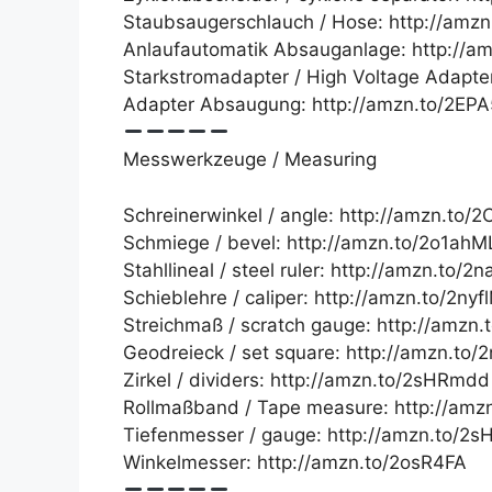
Staubsaugerschlauch / Hose: http://amzn
Anlaufautomatik Absauganlage: http://
Starkstromadapter / High Voltage Adapte
Adapter Absaugung: http://amzn.to/2EPA
Messwerkzeuge / Measuring
Schreinerwinkel / angle: http://amzn.to
Schmiege / bevel: http://amzn.to/2o1ahM
Stahllineal / steel ruler: http://amzn.to/2
Schieblehre / caliper: http://amzn.to/2nyf
Streichmaß / scratch gauge: http://amzn.
Geodreieck / set square: http://amzn.to/
Zirkel / dividers: http://amzn.to/2sHRmdd
Rollmaßband / Tape measure: http://amz
Tiefenmesser / gauge: http://amzn.to/2
Winkelmesser: http://amzn.to/2osR4FA