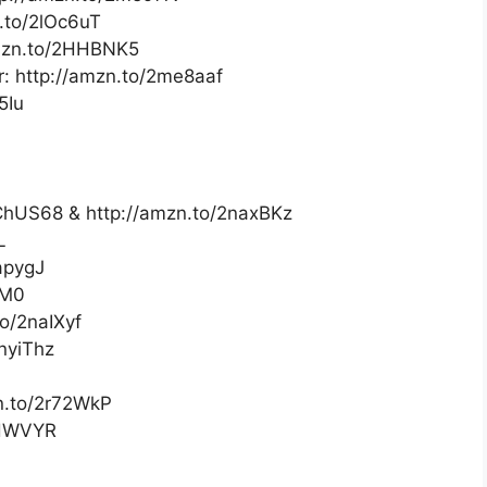
.to/2lOc6uT
amzn.to/2HHBNK5
r: http://amzn.to/2me8aaf
5Iu
/2ChUS68 & http://amzn.to/2naxBKz
L
napygJ
lM0
to/2naIXyf
2nyiThz
n.to/2r72WkP
sHWVYR