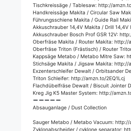
Tischkreissäge / Tablesaw: http://amzn.t
Handkreissäge Makita / Circular Saw Mak
Führungsschiene Makita / Guide Rail Mak
Akkuschrauber 14,4V Makita / Drill 14,4V
Akkuschrauber Bosch Prof GSR 12V: http:
Oberfräse Makita / Router Makita: http:
Oberfräse Triton (Frästisch) / Router Tri
Kappsäge Metabo / Metabo Mitre Saw: ht
Stichsäge Makita / Jigsaw Makita: http:
Exzenterschleifer Dewalt / Orbitsander D
Triton Schleifer: http://amzn.to/2EQ1Lcj
Flachdübelfräse Dewalt / Biscuit Jointer
Kreg Jig K5 Master System: http://amzn
Absauganlage / Dust Collection
Sauger Metabo / Metabo Vacuum: http:/
Zyklonabscheider / cyklone separator: ht