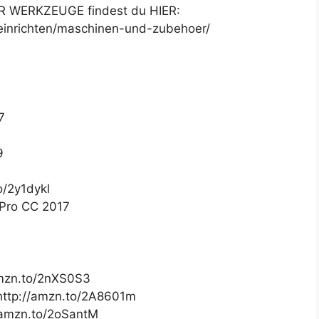
 WERKZEUGE findest du HIER:
einrichten/maschinen-und-zubehoer/
7
9
o/2y1dykl
 Pro CC 2017
mzn.to/2nXS0S3
http://amzn.to/2A8601m
/amzn.to/2oSantM