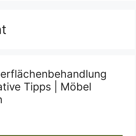
t
berflächenbehandlung
ative Tipps | Möbel
n