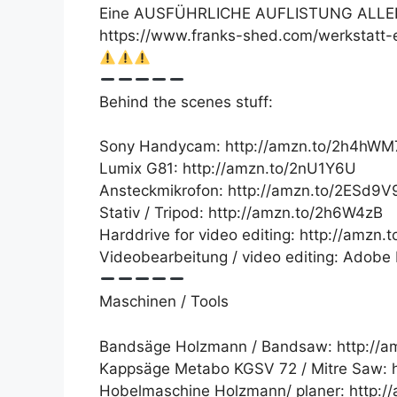
Eine AUSFÜHRLICHE AUFLISTUNG ALLER
https://www.franks-shed.com/werkstatt-
Behind the scenes stuff:
Sony Handycam: http://amzn.to/2h4hWM
Lumix G81: http://amzn.to/2nU1Y6U
Ansteckmikrofon: http://amzn.to/2ESd9V
Stativ / Tripod: http://amzn.to/2h6W4zB
Harddrive for video editing: http://amzn.t
Videobearbeitung / video editing: Adobe
Maschinen / Tools
Bandsäge Holzmann / Bandsaw: http://a
Kappsäge Metabo KGSV 72 / Mitre Saw: 
Hobelmaschine Holzmann/ planer: http:/