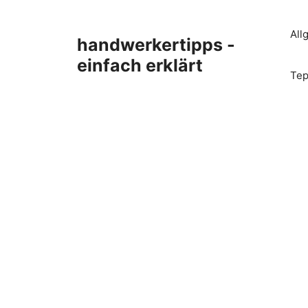
Zum
Inhalt
All
handwerkertipps -
springen
einfach erklärt
Tep