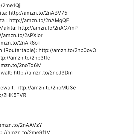
o/2me1Qji
ita: http://amzn.to/2nABV75
ita : http://amzn.to/2nAMgQF
 Makita: http://amzn.to/2nAC7mP
//amzn.to/2sPXior
//amzn.to/2nAR8oT
ton (Routertable): http://amzn.to/2np0ovO
tp://amzn.to/2np3tfc
//amzn.to/2noTd6M
ewalt: http://amzn.to/2noJ3Dm
 Dewalt: http://amzn.to/2noMU3e
.to/2HK5FVR
/amzn.to/2nAAVzY
tp://amzn.to/2me9f1V