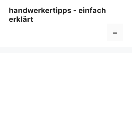
Zum
handwerkertipps - einfach
Inhalt
erklärt
springen
Menü