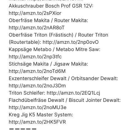
Akkuschrauber Bosch Prof GSR 12V:
http://amzn.to/2sPXior
Oberfräse Makita / Router Makita:
http://amzn.to/2nAR8oT
Oberfräse Triton (Frästisch) / Router Triton
(Routertable): http://amzn.to/2np0ovO
Kappsäge Metabo / Metabo Mitre Saw:
http://amzn.to/2np3tfc
Stichsäge Makita / Jigsaw Makita:
http://amzn.to/2noTd6M
Exzenterschleifer Dewalt / Orbitsander Dewalt:
http://amzn.to/2noJ3Dm
Triton Schleifer: http://amzn.to/2EQ1Lcj
Flachdübelfräse Dewalt / Biscuit Jointer Dewalt:
http://amzn.to/2noMU3e
Kreg Jig K5 Master System:
http://amzn.to/2HK5FVR