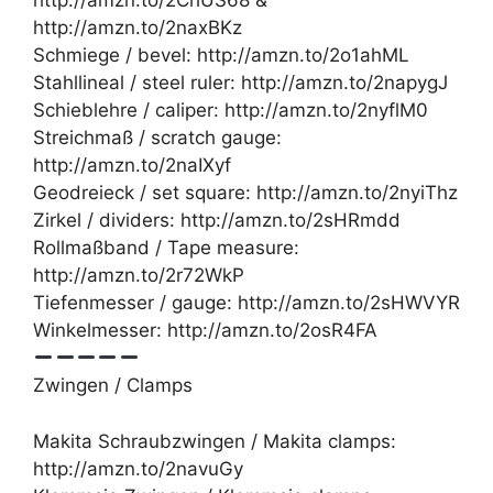
http://amzn.to/2ChUS68 &
http://amzn.to/2naxBKz
Schmiege / bevel: http://amzn.to/2o1ahML
Stahllineal / steel ruler: http://amzn.to/2napygJ
Schieblehre / caliper: http://amzn.to/2nyflM0
Streichmaß / scratch gauge:
http://amzn.to/2naIXyf
Geodreieck / set square: http://amzn.to/2nyiThz
Zirkel / dividers: http://amzn.to/2sHRmdd
Rollmaßband / Tape measure:
http://amzn.to/2r72WkP
Tiefenmesser / gauge: http://amzn.to/2sHWVYR
Winkelmesser: http://amzn.to/2osR4FA
Zwingen / Clamps
Makita Schraubzwingen / Makita clamps:
http://amzn.to/2navuGy