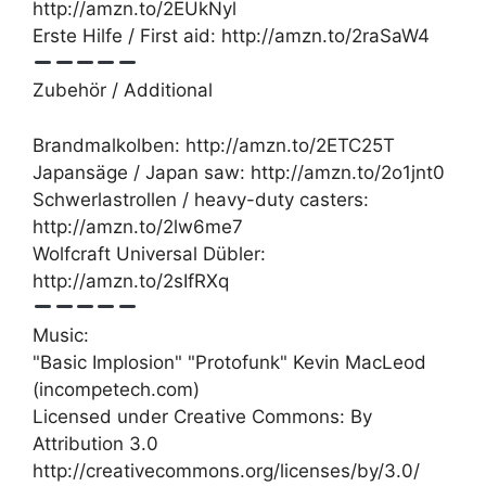
http://amzn.to/2EUkNyl
Erste Hilfe / First aid: http://amzn.to/2raSaW4
Zubehör / Additional
Brandmalkolben: http://amzn.to/2ETC25T
Japansäge / Japan saw: http://amzn.to/2o1jnt0
Schwerlastrollen / heavy-duty casters:
http://amzn.to/2lw6me7
Wolfcraft Universal Dübler:
http://amzn.to/2sIfRXq
Music:
"Basic Implosion" "Protofunk" Kevin MacLeod
(incompetech.com)
Licensed under Creative Commons: By
Attribution 3.0
http://creativecommons.org/licenses/by/3.0/