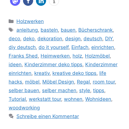
Kategorien
Holzwerken
Schlagwörter
anleitung
,
basteln
,
bauen
,
Bücherschrank
,
deco
,
deko
,
dekoration
,
design
,
deutsch
,
DIY
,
diy deutsch
,
do it yourself
,
Einfach
,
einrichten
,
Franks Shed
,
Heimwerken
,
holz
,
Holzmöbel
,
ideen
,
Kinderzimmer deko tipps
,
Kinderzimmer
einrichten
,
kreativ
,
kreative deko tipps
,
life
hacks
,
möbel
,
Möbel Design
,
Regal
,
room tour
,
selber bauen
,
selber machen
,
style
,
tipps
,
Tutorial
,
werkstatt tour
,
wohnen
,
Wohnideen
,
woodworking
Schreibe einen Kommentar