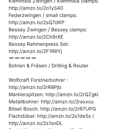
Klemmsia Zwingen / Klemmsia clamps:
http://amzn.to/2o1yS40
Federzwingen / small clamps:
http://amzn.to/2sQ7dKP
Bessey Zwingen / Bessey clamps:
http://amzn.to/2Ch9rXE
Bessey Rahmenpress Set:
http://amzn.to/2F1RRYj
Bohren & Fräsen / Drilling & Router
Wolfcraft Forstnerbohrer :
http://amzn.to/2rR8Pjb
Markierspitzen: http://amzn.to/2rQZgkl
Metallbohrer: http://amzn.to/2raxxcu
Bitset Bosch: http://amzn.to/2rR7UPG
Flachdübel: http://amzn.to/2s1de5s /
http://amzn.to/2s1snDL