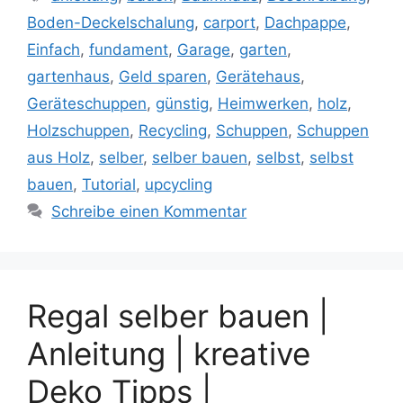
Boden-Deckelschalung
,
carport
,
Dachpappe
,
Einfach
,
fundament
,
Garage
,
garten
,
gartenhaus
,
Geld sparen
,
Gerätehaus
,
Geräteschuppen
,
günstig
,
Heimwerken
,
holz
,
Holzschuppen
,
Recycling
,
Schuppen
,
Schuppen
aus Holz
,
selber
,
selber bauen
,
selbst
,
selbst
bauen
,
Tutorial
,
upcycling
Schreibe einen Kommentar
Regal selber bauen |
Anleitung | kreative
Deko Tipps |