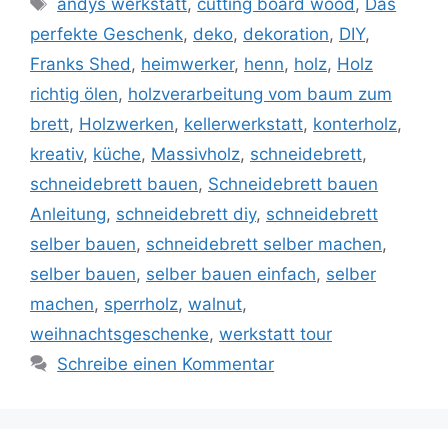
andys werkstatt
,
cutting board wood
,
Das
perfekte Geschenk
,
deko
,
dekoration
,
DIY
,
Franks Shed
,
heimwerker
,
henn
,
holz
,
Holz
richtig ölen
,
holzverarbeitung vom baum zum
brett
,
Holzwerken
,
kellerwerkstatt
,
konterholz
,
kreativ
,
küche
,
Massivholz
,
schneidebrett
,
schneidebrett bauen
,
Schneidebrett bauen
Anleitung
,
schneidebrett diy
,
schneidebrett
selber bauen
,
schneidebrett selber machen
,
selber bauen
,
selber bauen einfach
,
selber
machen
,
sperrholz
,
walnut
,
weihnachtsgeschenke
,
werkstatt tour
Schreibe einen Kommentar