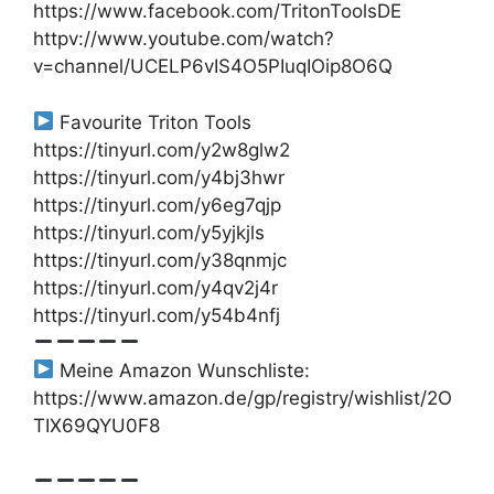
https://www.facebook.com/TritonToolsDE
httpv://www.youtube.com/watch?
v=channel/UCELP6vIS4O5PIuqIOip8O6Q
Favourite Triton Tools
https://tinyurl.com/y2w8glw2
https://tinyurl.com/y4bj3hwr
https://tinyurl.com/y6eg7qjp
https://tinyurl.com/y5yjkjls
https://tinyurl.com/y38qnmjc
https://tinyurl.com/y4qv2j4r
https://tinyurl.com/y54b4nfj
Meine Amazon Wunschliste:
https://www.amazon.de/gp/registry/wishlist/2O
TIX69QYU0F8