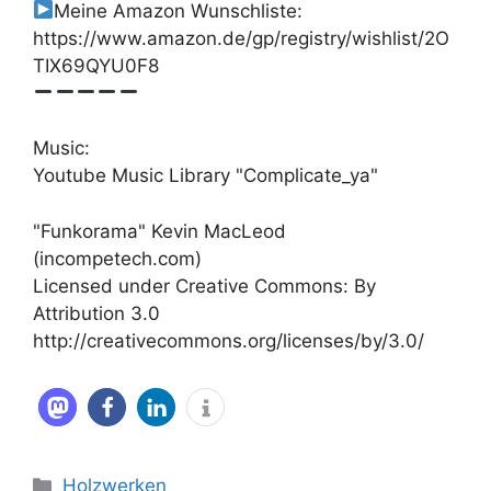
Meine Amazon Wunschliste:
https://www.amazon.de/gp/registry/wishlist/2O
TIX69QYU0F8
Music:
Youtube Music Library "Complicate_ya"
"Funkorama" Kevin MacLeod
(incompetech.com)
Licensed under Creative Commons: By
Attribution 3.0
http://creativecommons.org/licenses/by/3.0/
Kategorien
Holzwerken