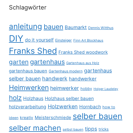
Schlagwörter
anleitung
bauen
Baumarkt
Dennis Witthus
DIY
do it yourself
Einsteiger
Finn Art Blockhaus
Franks Shed
Franks Shed woodwork
gartenhaus
garten
Gartenhaus aus Holz
gartenhaus
gartenhaus bauen
Gartenhaus modern
selber bauen
handwerk
handwerker
Heimwerken
heimwerker
hobby
Holger Laudeley
holz
Holzhaus
Holzhaus selber bauen
Holzwerken
holzverarbeitung
Hornbach
how to
selber bauen
Meisterschmiede
kreativ
ideen
selber machen
tipps
tricks
selbst bauen