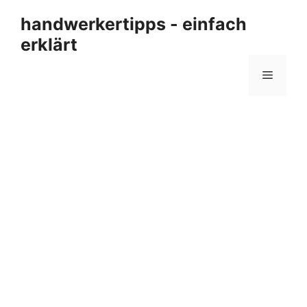
Zum
handwerkertipps - einfach
Inhalt
erklärt
springen
Menü