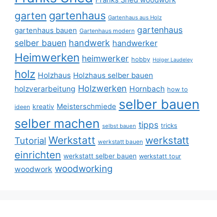
Franks Shed woodwork
gartenhaus
garten
Gartenhaus aus Holz
gartenhaus
gartenhaus bauen
Gartenhaus modern
selber bauen
handwerk
handwerker
Heimwerken
heimwerker
hobby
Holger Laudeley
holz
Holzhaus
Holzhaus selber bauen
Holzwerken
holzverarbeitung
Hornbach
how to
selber bauen
Meisterschmiede
kreativ
ideen
selber machen
tipps
tricks
selbst bauen
Werkstatt
werkstatt
Tutorial
werkstatt bauen
einrichten
werkstatt selber bauen
werkstatt tour
woodworking
woodwork