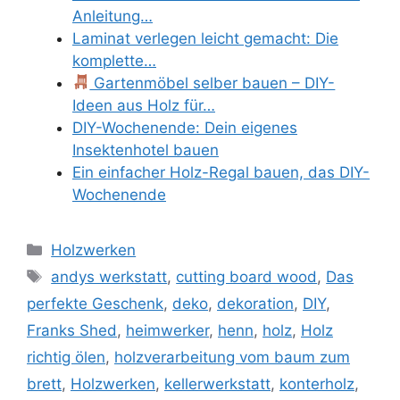
Anleitung…
Laminat verlegen leicht gemacht: Die
komplette…
Gartenmöbel selber bauen – DIY-
Ideen aus Holz für…
DIY-Wochenende: Dein eigenes
Insektenhotel bauen
Ein einfacher Holz-Regal bauen, das DIY-
Wochenende
Kategorien
Holzwerken
Schlagwörter
andys werkstatt
,
cutting board wood
,
Das
perfekte Geschenk
,
deko
,
dekoration
,
DIY
,
Franks Shed
,
heimwerker
,
henn
,
holz
,
Holz
richtig ölen
,
holzverarbeitung vom baum zum
brett
,
Holzwerken
,
kellerwerkstatt
,
konterholz
,