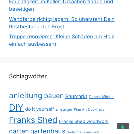
Feuchtigkeit im Keller: Ursachen finden und
beseitigen
Wandfarbe richtig lagern: So übersteht Dein
Restbestand den Frost
Treppe renovieren: Kleine Schäden am Holz
einfach ausbessern
Schlagwörter
anleitung
bauen
Baumarkt
Dennis Witthus
DIY
do it yourself
Einsteiger
Finn Art Blockhaus
Franks Shed
Franks Shed woodwork
gartenhaus
garten
Gartenhaus aus Holz