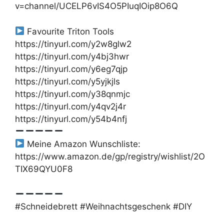
v=channel/UCELP6vIS4O5PIuqIOip8O6Q
Favourite Triton Tools
https://tinyurl.com/y2w8glw2
https://tinyurl.com/y4bj3hwr
https://tinyurl.com/y6eg7qjp
https://tinyurl.com/y5yjkjls
https://tinyurl.com/y38qnmjc
https://tinyurl.com/y4qv2j4r
https://tinyurl.com/y54b4nfj
Meine Amazon Wunschliste:
https://www.amazon.de/gp/registry/wishlist/2O
TIX69QYU0F8
#Schneidebrett #Weihnachtsgeschenk #DIY