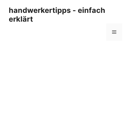
Zum
handwerkertipps - einfach
Inhalt
erklärt
springen
Menü