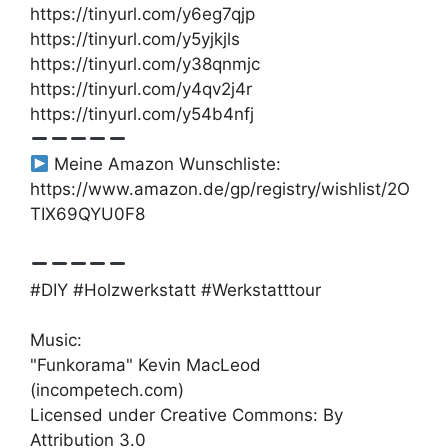
https://tinyurl.com/y6eg7qjp
https://tinyurl.com/y5yjkjls
https://tinyurl.com/y38qnmjc
https://tinyurl.com/y4qv2j4r
https://tinyurl.com/y54b4nfj
Meine Amazon Wunschliste:
https://www.amazon.de/gp/registry/wishlist/2O
TIX69QYU0F8
#DIY #Holzwerkstatt #Werkstatttour
Music:
"Funkorama" Kevin MacLeod
(incompetech.com)
Licensed under Creative Commons: By
Attribution 3.0