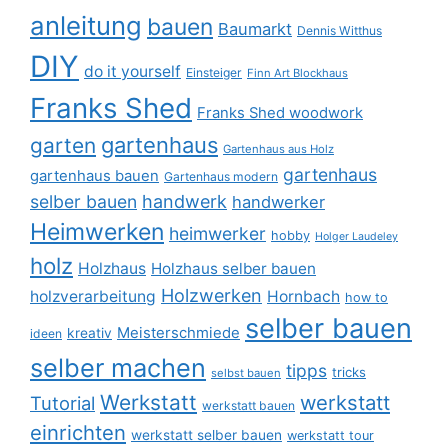
anleitung
bauen
Baumarkt
Dennis Witthus
DIY
do it yourself
Einsteiger
Finn Art Blockhaus
Franks Shed
Franks Shed woodwork
gartenhaus
garten
Gartenhaus aus Holz
gartenhaus
gartenhaus bauen
Gartenhaus modern
selber bauen
handwerk
handwerker
Heimwerken
heimwerker
hobby
Holger Laudeley
holz
Holzhaus
Holzhaus selber bauen
Holzwerken
holzverarbeitung
Hornbach
how to
selber bauen
Meisterschmiede
kreativ
ideen
selber machen
tipps
tricks
selbst bauen
Werkstatt
werkstatt
Tutorial
werkstatt bauen
einrichten
werkstatt selber bauen
werkstatt tour