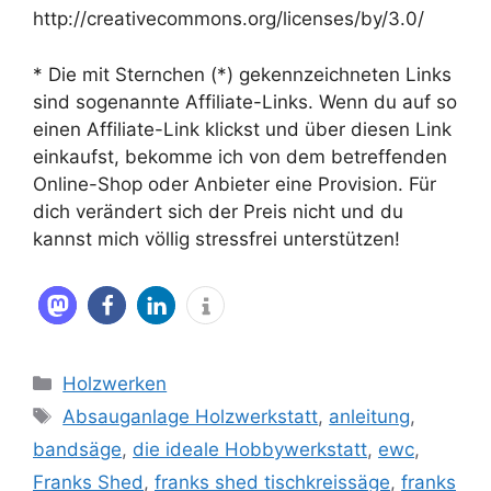
http://creativecommons.org/licenses/by/3.0/
* Die mit Sternchen (*) gekennzeichneten Links
sind sogenannte Affiliate-Links. Wenn du auf so
einen Affiliate-Link klickst und über diesen Link
einkaufst, bekomme ich von dem betreffenden
Online-Shop oder Anbieter eine Provision. Für
dich verändert sich der Preis nicht und du
kannst mich völlig stressfrei unterstützen!
Kategorien
Holzwerken
Schlagwörter
Absauganlage Holzwerkstatt
,
anleitung
,
bandsäge
,
die ideale Hobbywerkstatt
,
ewc
,
Franks Shed
,
franks shed tischkreissäge
,
franks