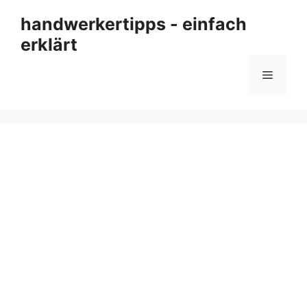
Zum
handwerkertipps - einfach
Inhalt
erklärt
springen
Menü