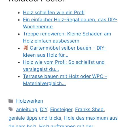
Holz schleifen wie ein Profi
Ein einfacher Holz-Regal bauen, das DIY-
Wochenende
Treppe renovieren: Kleine Schäden am
Holz einfach ausbessern
Gartenmöbel selber bauen – DIY-
Ideen aus Holz für…
Holz wie vom Profi: So schleifst und
versiegelst du…
Terrasse bauen mit Holz oder WPC –
Materialvergleich…
Kategorien
Holzwerken
Schlagwörter
anleitung
,
DIY
,
Einsteiger
,
Franks Shed
,
geniale tipps und tricks
,
Hole das maximum aus
deinem holz
,
Holz auftrennen mit der