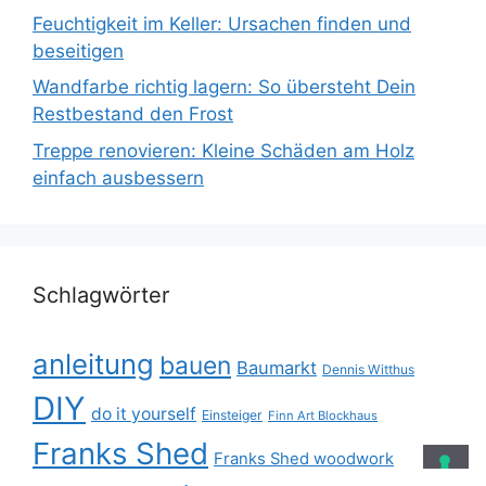
Feuchtigkeit im Keller: Ursachen finden und
beseitigen
Wandfarbe richtig lagern: So übersteht Dein
Restbestand den Frost
Treppe renovieren: Kleine Schäden am Holz
einfach ausbessern
Schlagwörter
anleitung
bauen
Baumarkt
Dennis Witthus
DIY
do it yourself
Einsteiger
Finn Art Blockhaus
Franks Shed
Franks Shed woodwork