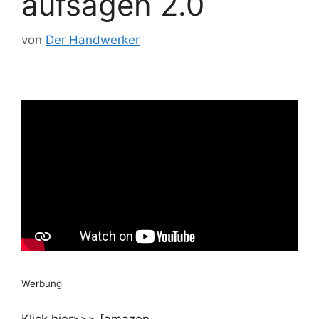
aufsägen 2.0
von
Der Handwerker
Werbung
Klick hier>>> [amazon