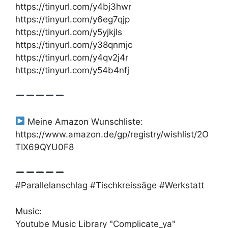
https://tinyurl.com/y4bj3hwr
https://tinyurl.com/y6eg7qjp
https://tinyurl.com/y5yjkjls
https://tinyurl.com/y38qnmjc
https://tinyurl.com/y4qv2j4r
https://tinyurl.com/y54b4nfj
Meine Amazon Wunschliste:
https://www.amazon.de/gp/registry/wishlist/2O
TIX69QYU0F8
#Parallelanschlag #Tischkreissäge #Werkstatt
Music:
Youtube Music Library "Complicate_ya"