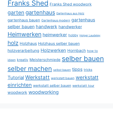
Franks Shed
Franks Shed woodwork
gartenhaus
garten
Gartenhaus aus Holz
gartenhaus
gartenhaus bauen
Gartenhaus modern
selber bauen
handwerk
handwerker
Heimwerken
heimwerker
hobby
Holger Laudeley
holz
Holzhaus
Holzhaus selber bauen
Holzwerken
holzverarbeitung
Hornbach
how to
selber bauen
Meisterschmiede
kreativ
ideen
selber machen
tipps
tricks
selbst bauen
Werkstatt
werkstatt
Tutorial
werkstatt bauen
einrichten
werkstatt selber bauen
werkstatt tour
woodworking
woodwork