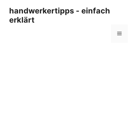
Zum
handwerkertipps - einfach
Inhalt
erklärt
springen
Menü