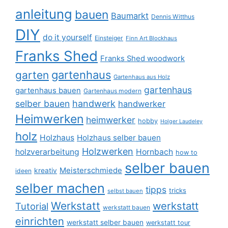
anleitung
bauen
Baumarkt
Dennis Witthus
DIY
do it yourself
Einsteiger
Finn Art Blockhaus
Franks Shed
Franks Shed woodwork
gartenhaus
garten
Gartenhaus aus Holz
gartenhaus
gartenhaus bauen
Gartenhaus modern
selber bauen
handwerk
handwerker
Heimwerken
heimwerker
hobby
Holger Laudeley
holz
Holzhaus
Holzhaus selber bauen
Holzwerken
holzverarbeitung
Hornbach
how to
selber bauen
Meisterschmiede
kreativ
ideen
selber machen
tipps
tricks
selbst bauen
Werkstatt
werkstatt
Tutorial
werkstatt bauen
einrichten
werkstatt selber bauen
werkstatt tour