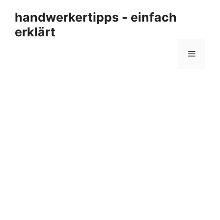
Zum
handwerkertipps - einfach
Inhalt
erklärt
springen
Menü