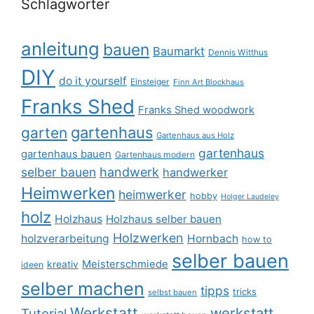
Schlagwörter
anleitung
bauen
Baumarkt
Dennis Witthus
DIY
do it yourself
Einsteiger
Finn Art Blockhaus
Franks Shed
Franks Shed woodwork
gartenhaus
garten
Gartenhaus aus Holz
gartenhaus
gartenhaus bauen
Gartenhaus modern
selber bauen
handwerk
handwerker
Heimwerken
heimwerker
hobby
Holger Laudeley
holz
Holzhaus
Holzhaus selber bauen
Holzwerken
holzverarbeitung
Hornbach
how to
selber bauen
Meisterschmiede
kreativ
ideen
selber machen
tipps
tricks
selbst bauen
Werkstatt
werkstatt
Tutorial