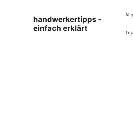
Zum
Inhalt
All
handwerkertipps -
springen
einfach erklärt
Tep