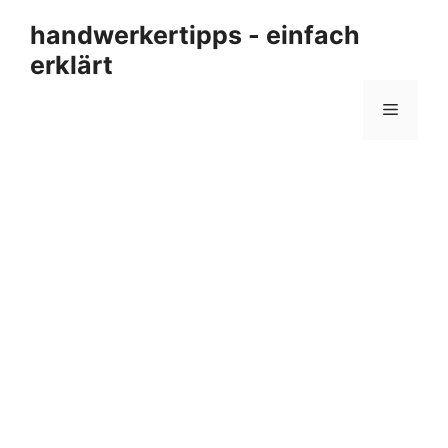
Zum
handwerkertipps - einfach
Inhalt
erklärt
springen
Menü