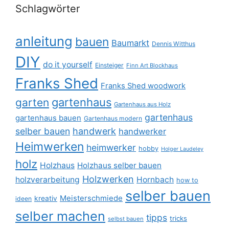
Schlagwörter
anleitung
bauen
Baumarkt
Dennis Witthus
DIY
do it yourself
Einsteiger
Finn Art Blockhaus
Franks Shed
Franks Shed woodwork
gartenhaus
garten
Gartenhaus aus Holz
gartenhaus
gartenhaus bauen
Gartenhaus modern
selber bauen
handwerk
handwerker
Heimwerken
heimwerker
hobby
Holger Laudeley
holz
Holzhaus
Holzhaus selber bauen
Holzwerken
holzverarbeitung
Hornbach
how to
selber bauen
Meisterschmiede
kreativ
ideen
selber machen
tipps
tricks
selbst bauen