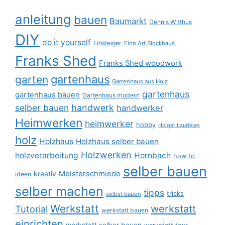
anleitung
bauen
Baumarkt
Dennis Witthus
DIY
do it yourself
Einsteiger
Finn Art Blockhaus
Franks Shed
Franks Shed woodwork
gartenhaus
garten
Gartenhaus aus Holz
gartenhaus
gartenhaus bauen
Gartenhaus modern
selber bauen
handwerk
handwerker
Heimwerken
heimwerker
hobby
Holger Laudeley
holz
Holzhaus
Holzhaus selber bauen
Holzwerken
holzverarbeitung
Hornbach
how to
selber bauen
Meisterschmiede
kreativ
ideen
selber machen
tipps
tricks
selbst bauen
Werkstatt
werkstatt
Tutorial
werkstatt bauen
einrichten
werkstatt selber bauen