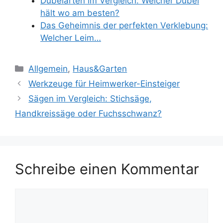
Dübelarten im Vergleich: Welcher Dübel
hält wo am besten?
Das Geheimnis der perfekten Verklebung:
Welcher Leim…
Kategorien
Allgemein
,
Haus&Garten
Werkzeuge für Heimwerker-Einsteiger
Sägen im Vergleich: Stichsäge,
Handkreissäge oder Fuchsschwanz?
Schreibe einen Kommentar
Kommentar