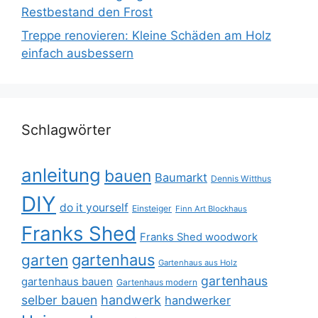
Restbestand den Frost
Treppe renovieren: Kleine Schäden am Holz
einfach ausbessern
Schlagwörter
anleitung
bauen
Baumarkt
Dennis Witthus
DIY
do it yourself
Einsteiger
Finn Art Blockhaus
Franks Shed
Franks Shed woodwork
gartenhaus
garten
Gartenhaus aus Holz
gartenhaus
gartenhaus bauen
Gartenhaus modern
selber bauen
handwerk
handwerker