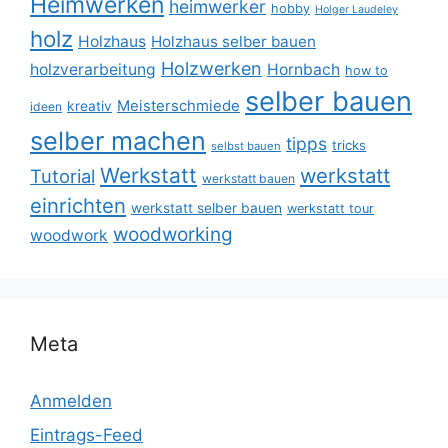
Heimwerken
heimwerker
hobby
Holger Laudeley
holz
Holzhaus
Holzhaus selber bauen
Holzwerken
holzverarbeitung
Hornbach
how to
selber bauen
Meisterschmiede
kreativ
ideen
selber machen
tipps
tricks
selbst bauen
Werkstatt
werkstatt
Tutorial
werkstatt bauen
einrichten
werkstatt selber bauen
werkstatt tour
woodworking
woodwork
Meta
Anmelden
Eintrags-Feed