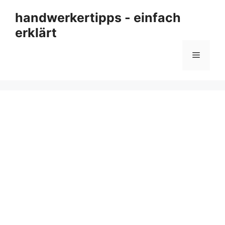
Zum
handwerkertipps - einfach
Inhalt
erklärt
springen
Menü