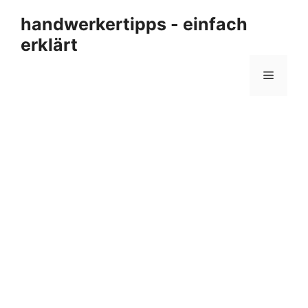
Zum
handwerkertipps - einfach
Inhalt
erklärt
springen
Menü