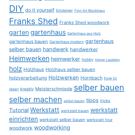
DIY
do it yourself
Einsteiger
Finn Art Blockhaus
Franks Shed
Franks Shed woodwork
gartenhaus
garten
Gartenhaus aus Holz
gartenhaus
gartenhaus bauen
Gartenhaus modern
selber bauen
handwerk
handwerker
Heimwerken
heimwerker
hobby
Holger Laudeley
holz
Holzhaus
Holzhaus selber bauen
Holzwerken
holzverarbeitung
Hornbach
how to
selber bauen
Meisterschmiede
kreativ
ideen
selber machen
tipps
tricks
selbst bauen
Werkstatt
werkstatt
Tutorial
werkstatt bauen
einrichten
werkstatt selber bauen
werkstatt tour
woodworking
woodwork