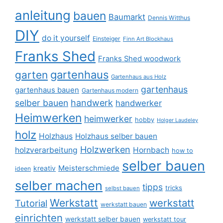
anleitung
bauen
Baumarkt
Dennis Witthus
DIY
do it yourself
Einsteiger
Finn Art Blockhaus
Franks Shed
Franks Shed woodwork
gartenhaus
garten
Gartenhaus aus Holz
gartenhaus
gartenhaus bauen
Gartenhaus modern
selber bauen
handwerk
handwerker
Heimwerken
heimwerker
hobby
Holger Laudeley
holz
Holzhaus
Holzhaus selber bauen
Holzwerken
holzverarbeitung
Hornbach
how to
selber bauen
Meisterschmiede
kreativ
ideen
selber machen
tipps
tricks
selbst bauen
Werkstatt
werkstatt
Tutorial
werkstatt bauen
einrichten
werkstatt selber bauen
werkstatt tour