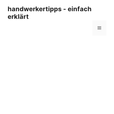
Zum
handwerkertipps - einfach
Inhalt
erklärt
springen
Menü