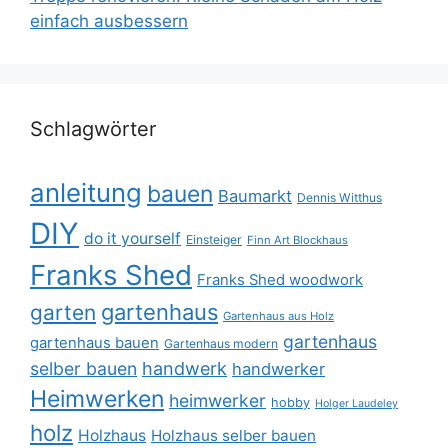
einfach ausbessern
Schlagwörter
anleitung
bauen
Baumarkt
Dennis Witthus
DIY
do it yourself
Einsteiger
Finn Art Blockhaus
Franks Shed
Franks Shed woodwork
gartenhaus
garten
Gartenhaus aus Holz
gartenhaus
gartenhaus bauen
Gartenhaus modern
selber bauen
handwerk
handwerker
Heimwerken
heimwerker
hobby
Holger Laudeley
holz
Holzhaus
Holzhaus selber bauen