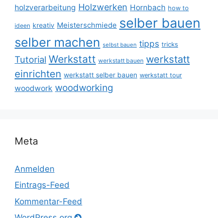
Holzwerken
holzverarbeitung
Hornbach
how to
selber bauen
Meisterschmiede
kreativ
ideen
selber machen
tipps
tricks
selbst bauen
Werkstatt
werkstatt
Tutorial
werkstatt bauen
einrichten
werkstatt selber bauen
werkstatt tour
woodworking
woodwork
Meta
Anmelden
Eintrags-Feed
Kommentar-Feed
WordPress.org