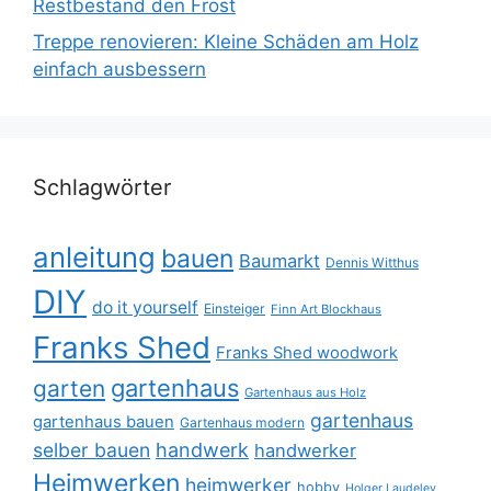
Restbestand den Frost
Treppe renovieren: Kleine Schäden am Holz
einfach ausbessern
Schlagwörter
anleitung
bauen
Baumarkt
Dennis Witthus
DIY
do it yourself
Einsteiger
Finn Art Blockhaus
Franks Shed
Franks Shed woodwork
gartenhaus
garten
Gartenhaus aus Holz
gartenhaus
gartenhaus bauen
Gartenhaus modern
selber bauen
handwerk
handwerker
Heimwerken
heimwerker
hobby
Holger Laudeley