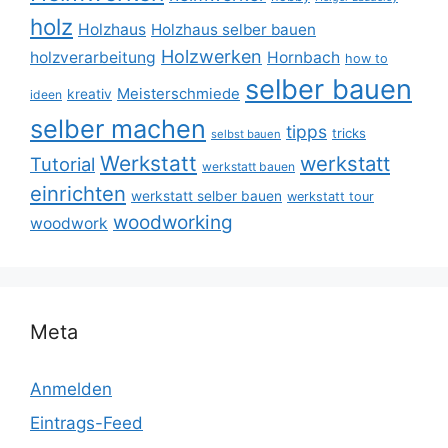
holz
Holzhaus
Holzhaus selber bauen
Holzwerken
holzverarbeitung
Hornbach
how to
selber bauen
Meisterschmiede
kreativ
ideen
selber machen
tipps
tricks
selbst bauen
Werkstatt
werkstatt
Tutorial
werkstatt bauen
einrichten
werkstatt selber bauen
werkstatt tour
woodworking
woodwork
Meta
Anmelden
Eintrags-Feed