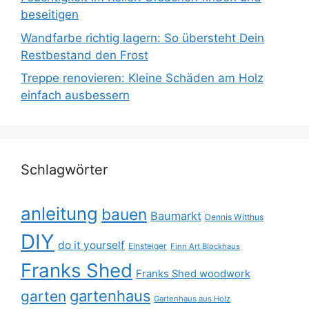
beseitigen
Wandfarbe richtig lagern: So übersteht Dein
Restbestand den Frost
Treppe renovieren: Kleine Schäden am Holz
einfach ausbessern
Schlagwörter
anleitung
bauen
Baumarkt
Dennis Witthus
DIY
do it yourself
Einsteiger
Finn Art Blockhaus
Franks Shed
Franks Shed woodwork
gartenhaus
garten
Gartenhaus aus Holz