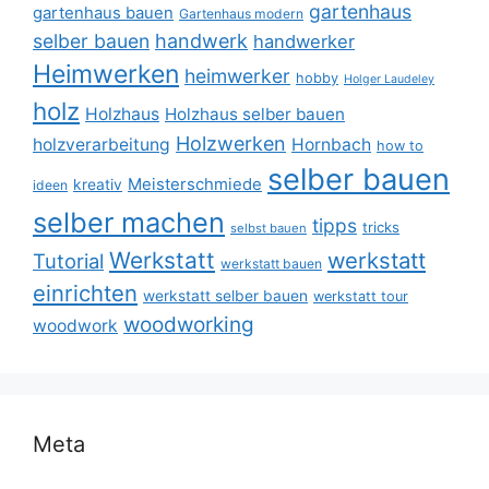
gartenhaus
gartenhaus bauen
Gartenhaus modern
selber bauen
handwerk
handwerker
Heimwerken
heimwerker
hobby
Holger Laudeley
holz
Holzhaus
Holzhaus selber bauen
Holzwerken
holzverarbeitung
Hornbach
how to
selber bauen
Meisterschmiede
kreativ
ideen
selber machen
tipps
tricks
selbst bauen
Werkstatt
werkstatt
Tutorial
werkstatt bauen
einrichten
werkstatt selber bauen
werkstatt tour
woodworking
woodwork
Meta