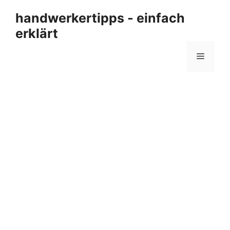
Zum
handwerkertipps - einfach
Inhalt
erklärt
springen
Menü