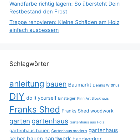
Wandfarbe richtig lagern: So übersteht Dein
Restbestand den Frost
Treppe renovieren: Kleine Schäden am Holz
einfach ausbessern
Schlagwörter
anleitung
bauen
Baumarkt
Dennis Witthus
DIY
do it yourself
Einsteiger
Finn Art Blockhaus
Franks Shed
Franks Shed woodwork
gartenhaus
garten
Gartenhaus aus Holz
gartenhaus
gartenhaus bauen
Gartenhaus modern
selber bauen
handwerk
handwerker