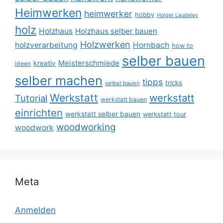
Heimwerken
heimwerker
hobby
Holger Laudeley
holz
Holzhaus
Holzhaus selber bauen
Holzwerken
holzverarbeitung
Hornbach
how to
selber bauen
Meisterschmiede
kreativ
ideen
selber machen
tipps
tricks
selbst bauen
Werkstatt
werkstatt
Tutorial
werkstatt bauen
einrichten
werkstatt selber bauen
werkstatt tour
woodworking
woodwork
Meta
Anmelden