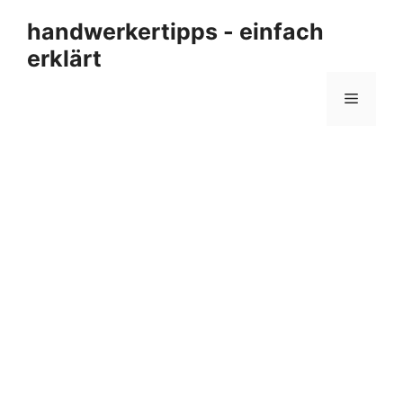
Zum
handwerkertipps - einfach
Inhalt
erklärt
springen
Menü