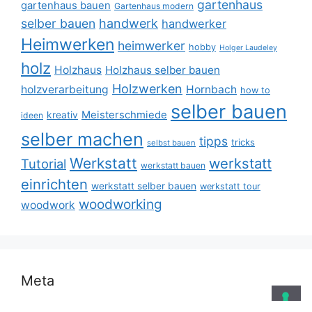
gartenhaus
gartenhaus bauen
Gartenhaus modern
selber bauen
handwerk
handwerker
Heimwerken
heimwerker
hobby
Holger Laudeley
holz
Holzhaus
Holzhaus selber bauen
Holzwerken
holzverarbeitung
Hornbach
how to
selber bauen
Meisterschmiede
kreativ
ideen
selber machen
tipps
tricks
selbst bauen
Werkstatt
werkstatt
Tutorial
werkstatt bauen
einrichten
werkstatt selber bauen
werkstatt tour
woodworking
woodwork
Meta