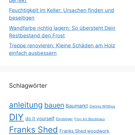
perfekt
Feuchtigkeit im Keller: Ursachen finden und
beseitigen
Wandfarbe richtig lagern: So übersteht Dein
Restbestand den Frost
Treppe renovieren: Kleine Schäden am Holz
einfach ausbessern
Schlagwörter
anleitung
bauen
Baumarkt
Dennis Witthus
DIY
do it yourself
Einsteiger
Finn Art Blockhaus
Franks Shed
Franks Shed woodwork