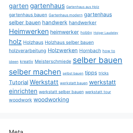
gartenhaus
garten
Gartenhaus aus Holz
gartenhaus
gartenhaus bauen
Gartenhaus modern
selber bauen
handwerk
handwerker
Heimwerken
heimwerker
hobby
Holger Laudeley
holz
Holzhaus
Holzhaus selber bauen
Holzwerken
holzverarbeitung
Hornbach
how to
selber bauen
Meisterschmiede
kreativ
ideen
selber machen
tipps
tricks
selbst bauen
Werkstatt
werkstatt
Tutorial
werkstatt bauen
einrichten
werkstatt selber bauen
werkstatt tour
woodworking
woodwork
Meta