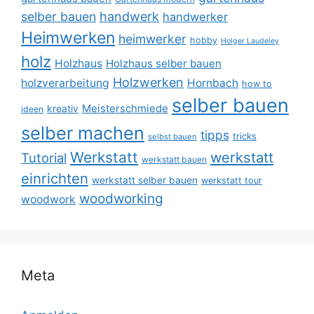
selber bauen
handwerk
handwerker
Heimwerken
heimwerker
hobby
Holger Laudeley
holz
Holzhaus
Holzhaus selber bauen
Holzwerken
holzverarbeitung
Hornbach
how to
selber bauen
Meisterschmiede
kreativ
ideen
selber machen
tipps
tricks
selbst bauen
Werkstatt
werkstatt
Tutorial
werkstatt bauen
einrichten
werkstatt selber bauen
werkstatt tour
woodworking
woodwork
Meta