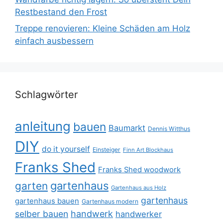
Restbestand den Frost
Treppe renovieren: Kleine Schäden am Holz
einfach ausbessern
Schlagwörter
anleitung
bauen
Baumarkt
Dennis Witthus
DIY
do it yourself
Einsteiger
Finn Art Blockhaus
Franks Shed
Franks Shed woodwork
gartenhaus
garten
Gartenhaus aus Holz
gartenhaus
gartenhaus bauen
Gartenhaus modern
selber bauen
handwerk
handwerker