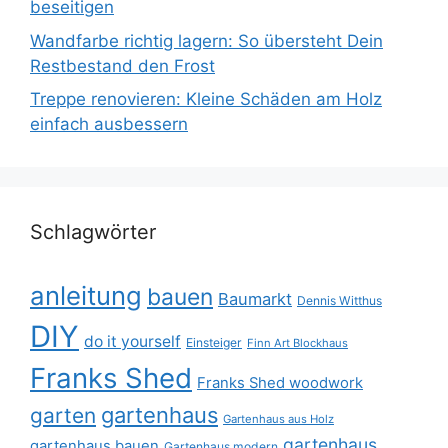
beseitigen
Wandfarbe richtig lagern: So übersteht Dein
Restbestand den Frost
Treppe renovieren: Kleine Schäden am Holz
einfach ausbessern
Schlagwörter
anleitung
bauen
Baumarkt
Dennis Witthus
DIY
do it yourself
Einsteiger
Finn Art Blockhaus
Franks Shed
Franks Shed woodwork
gartenhaus
garten
Gartenhaus aus Holz
gartenhaus
gartenhaus bauen
Gartenhaus modern