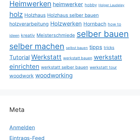
Heimwerken
heimwerker
hobby
Holger Laudeley
holz
Holzhaus
Holzhaus selber bauen
Holzwerken
holzverarbeitung
Hornbach
how to
selber bauen
Meisterschmiede
kreativ
ideen
selber machen
tipps
tricks
selbst bauen
Werkstatt
werkstatt
Tutorial
werkstatt bauen
einrichten
werkstatt selber bauen
werkstatt tour
woodworking
woodwork
Meta
Anmelden
Eintrags-Feed