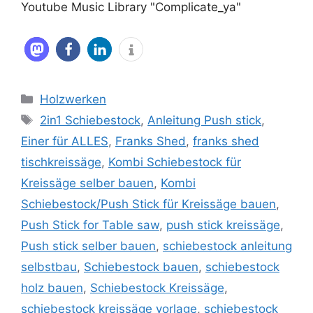
Youtube Music Library "Complicate_ya"
Kategorien
Holzwerken
Schlagwörter
2in1 Schiebestock
,
Anleitung Push stick
,
Einer für ALLES
,
Franks Shed
,
franks shed
tischkreissäge
,
Kombi Schiebestock für
Kreissäge selber bauen
,
Kombi
Schiebestock/Push Stick für Kreissäge bauen
,
Push Stick for Table saw
,
push stick kreissäge
,
Push stick selber bauen
,
schiebestock anleitung
selbstbau
,
Schiebestock bauen
,
schiebestock
holz bauen
,
Schiebestock Kreissäge
,
schiebestock kreissäge vorlage
,
schiebestock