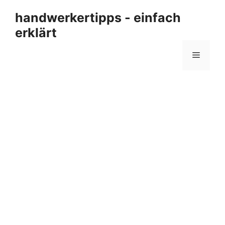
Zum
handwerkertipps - einfach
Inhalt
erklärt
springen
Menü