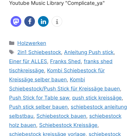
Youtube Music Library "Complicate_ya"
Kategorien
Holzwerken
Schlagwörter
2in1 Schiebestock
,
Anleitung Push stick
,
Einer für ALLES
,
Franks Shed
,
franks shed
tischkreissäge
,
Kombi Schiebestock für
Kreissäge selber bauen
,
Kombi
Schiebestock/Push Stick für Kreissäge bauen
,
Push Stick for Table saw
,
push stick kreissäge
,
Push stick selber bauen
,
schiebestock anleitung
selbstbau
,
Schiebestock bauen
,
schiebestock
holz bauen
,
Schiebestock Kreissäge
,
schiebestock kreissäge vorlage
,
schiebestock