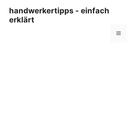
Zum
handwerkertipps - einfach
Inhalt
erklärt
springen
Menü