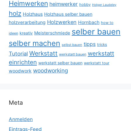
Heimwerken
heimwerker
hobby
Holger Laudeley
holz
Holzhaus
Holzhaus selber bauen
Holzwerken
holzverarbeitung
Hornbach
how to
selber bauen
Meisterschmiede
kreativ
ideen
selber machen
tipps
tricks
selbst bauen
Werkstatt
werkstatt
Tutorial
werkstatt bauen
einrichten
werkstatt selber bauen
werkstatt tour
woodworking
woodwork
Meta
Anmelden
Eintrags-Feed