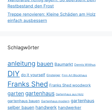
Restbestand den Frost
Treppe renovieren: Kleine Schäden am Holz
einfach ausbessern
Schlagwörter
anleitung
bauen
Baumarkt
Dennis Witthus
DIY
do it yourself
Einsteiger
Finn Art Blockhaus
Franks Shed
Franks Shed woodwork
gartenhaus
garten
Gartenhaus aus Holz
gartenhaus
gartenhaus bauen
Gartenhaus modern
selber bauen
handwerk
handwerker