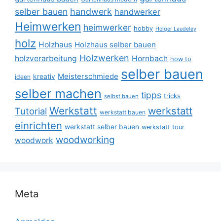
selber bauen
handwerk
handwerker
Heimwerken
heimwerker
hobby
Holger Laudeley
holz
Holzhaus
Holzhaus selber bauen
Holzwerken
holzverarbeitung
Hornbach
how to
selber bauen
Meisterschmiede
kreativ
ideen
selber machen
tipps
tricks
selbst bauen
Werkstatt
werkstatt
Tutorial
werkstatt bauen
einrichten
werkstatt selber bauen
werkstatt tour
woodworking
woodwork
Meta